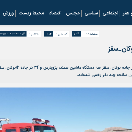
هنر
اجتماعی
سیاسی
مجلس
اقتصاد
محیط زیست
ورزش
مشاهده :
763
کد خبر :
1604
انتشار :
1402-12-26 - ۱۷:۵۱
کان_سقز
موکریان آنلاین| هم اکنون/ تصادف سه دستگاه ماشین در جاده بوکان_سقز سه دستگاه ماشین سمند، پژوپارس و ۳f در جاده #ب
ن سانحه چند نفر زخمی شده‌اند.