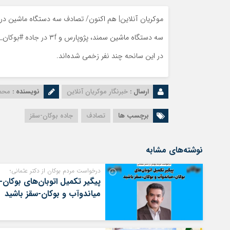
موکریان آنلاین| هم اکنون/ تصادف سه دستگاه ماشین در 
سه دستگاه ماشین سمند، پژوپارس و ۳f در جاده #بوکان_سقز روبه‌روی روستای تبت به شدت با هم تصادف کردند.
در این سانحه چند نفر زخمی شده‌اند.
ارسال :
خبرنگار موکریان آنلاین
نویسنده :
محم
برچسب ها
تصادف
جاده بوکان-سقز
نوشته‌های مشابه
درخواست مردم بوکان از دکتر عثمانی؛
پیگیر تکمیل اتوبان‌های بوکان-
میاندوآب و بوکان-سقز باشید