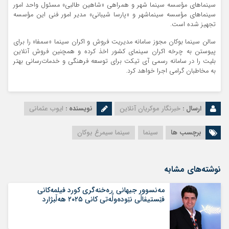
سینماهای مؤسسه سینما شهر و همراهی «شاهین طالبی» مسئول واحد امور
سینماهای مؤسسه سینماشهر و «پارسا شیبانی» مدیر امور فنی این مؤسسه
تجهیز شده است.
سالن سینما بوکان مجوز سامانه مدیریت فروش و اکران سینما «سمفا» را برای
پیوستن به چرخه اکران سینمای کشور اخذ کرده و همچنین فروش آنلاین
بلیت را در سامانه رسمی آی تیکت برای توسعه فرهنگی و خدمات‌رسانی بهتر
به مخاطبان گرامی اجرا خواهد کرد.
ارسال :
خبرنگار موکریان آنلاین
نویسنده :
ایوب عثمانی
برچسب ها
سینما
سینما سیمرغ بوکان
نوشته‌های مشابه
مەنسوور جیهانی ڕه‌خنه‌گری کورد فیلمه‌کانی
فێستیڤاڵی نێوده‌وڵه‌تی کانی ۲۰۲۵ هه‌ڵبژارد