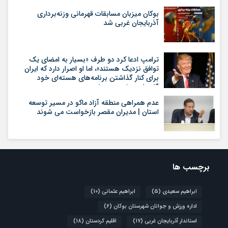
بوکان میزبان مسابقات قهرمانی وزنه‌برداری
آذربایجان غربی شد
ترامپ ادعا کرد دو طرف «بسیار به امضای یک
توافق نزدیک هستند»، اما او اصرار دارد که ایران
برای کنار گذاشتن برنامه‌های هسته‌ای خود
گام‌های بیشتری بردارد
عدم همراهی منطقه آزاد ماکو در مسیر توسعه
استان | مدیران مقصر بازخواست می شوند
برچسب ها
ابراهیم سعیدی
(5)
ابراهیم عثمانی
(10)
اداره ورزش و جوانان شهرستان بوکان
(6)
استاندار آذربایجان غربی
(17)
اقلیم کردستان
(18)