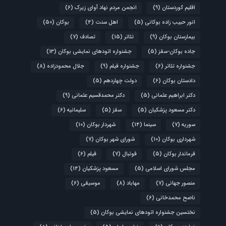
اقلیم کوردستان
(9)
انجمن مردم نهاد آوای زیرک
(6)
انور حبیب زاده بوکانی
(5)
اهل سنت
(4)
بوکان
(50)
بیمارستان بوکان
(9)
تئاتر
(15)
تصادف
(7)
جاده بوکان-سقز
(5)
جشنواره اتودهای نمایشی بوکان
(13)
جشنواره تئاتر
(6)
جشنواره فیلم
(9)
جلال محمودزاده
(8)
دادستان بوکان
(6)
دولت چهاردهم
(5)
دکتر ابراهیم عثمانی
(5)
دکتر محمدقسیم عثمانی
(9)
دکتر مسعود پزشکیان
(5)
سقز
(5)
سلیمانیه
(6)
سوریه
(7)
سینما
(14)
شهردار بوکان
(10)
شهرداری بوکان
(10)
شورای شهر بوکان
(7)
فرماندار بوکان
(5)
فوتبال
(7)
فیلم
(6)
مجلس شورای اسلامی
(5)
مسعود پزشکیان
(14)
منصور جهانی
(7)
مهاباد
(8)
موسیقی
(6)
ناصح محمدخانی
(6)
نختسین جشنواره اتودهای نمایشی بوکان
(5)