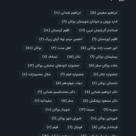
ابراهیم سعیدی
(5)
ابراهیم عثمانی
(10)
اداره ورزش و جوانان شهرستان بوکان
(6)
استاندار آذربایجان غربی
(17)
اقلیم کردستان
(18)
اقلیم کوردستان
(9)
انجمن مردم نهاد آوای زیرک
(6)
انور حبیب زاده بوکانی
(5)
اهل سنت
(4)
بوکان
(50)
بیمارستان بوکان
(9)
تئاتر
(15)
تصادف
(7)
جاده بوکان-سقز
(5)
جشنواره اتودهای نمایشی بوکان
(13)
جشنواره تئاتر
(6)
جشنواره فیلم
(9)
جلال محمودزاده
(8)
دادستان بوکان
(6)
دولت چهاردهم
(5)
دکتر ابراهیم عثمانی
(5)
دکتر محمدقسیم عثمانی
(9)
دکتر مسعود پزشکیان
(5)
سقز
(5)
سلیمانیه
(6)
سوریه
(7)
سینما
(14)
شهردار بوکان
(10)
شهرداری بوکان
(10)
شورای شهر بوکان
(7)
فرماندار بوکان
(5)
فوتبال
(7)
فیلم
(6)