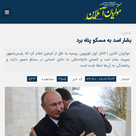
کرملین؛
بشار اسد به مسکو پناه برد
موکریان آنلاین | کانال اول تلویزیون روسیه به نقل از کرملین اعلام کرد که رئیس‌جمهور
سوریه، بشار اسد و اعضای خانواده‌اش به دلایل انسانی در مسکو حضور دارند و
پناهندگی به آن‌ها اعطا شده است.
انتشار :
1403-09-18 - ۲۳:۳۰
کد خبر :
2505
مشاهده :
533