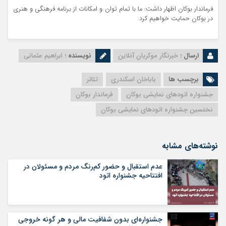
فرماندار بوکان اظهار داشت: ما با تمام توان و امکانات از برنامه فرهنگی و هنری
در بوکان حمایت خواهیم کرد.
ارسال :
خبرنگار موکریان آنلاین
نویسنده :
ابراهیم عثمانی
برچسب ها
باباخان اسکندری
تئاتر
جشنواره اتودهای نمایشی بوکان
فرماندار بوکان
نختسین جشنواره اتودهای نمایشی بوکان
نوشته‌های مشابه
عدم استقبال و حضور کم‌رنگ مردم و مسئولان در
افتتاحیه جشنواره اتود
جشنواره‌ای بدون شفافیت مالی و هر گونه خروجی