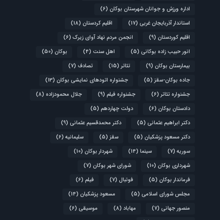
اداره ورزش و جوانان شهرستان بوکان
(6)
استاندار آذربایجان غربی
(17)
اقلیم کردستان
(18)
اقلیم کوردستان
(9)
انجمن مردم نهاد آوای زیرک
(6)
انور حبیب زاده بوکانی
(5)
اهل سنت
(4)
بوکان
(50)
بیمارستان بوکان
(9)
تئاتر
(15)
تصادف
(7)
جاده بوکان-سقز
(5)
جشنواره اتودهای نمایشی بوکان
(13)
جشنواره تئاتر
(6)
جشنواره فیلم
(9)
جلال محمودزاده
(8)
دادستان بوکان
(6)
دولت چهاردهم
(5)
دکتر ابراهیم عثمانی
(5)
دکتر محمدقسیم عثمانی
(9)
دکتر مسعود پزشکیان
(5)
سقز
(5)
سلیمانیه
(6)
سوریه
(7)
سینما
(14)
شهردار بوکان
(10)
شهرداری بوکان
(10)
شورای شهر بوکان
(7)
فرماندار بوکان
(5)
فوتبال
(7)
فیلم
(6)
مجلس شورای اسلامی
(5)
مسعود پزشکیان
(14)
منصور جهانی
(7)
مهاباد
(8)
موسیقی
(6)