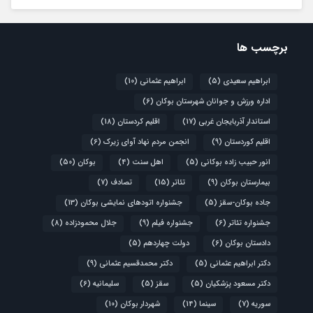
برچسب ها
ابراهیم سعیدی
(5)
ابراهیم عثمانی
(10)
اداره ورزش و جوانان شهرستان بوکان
(6)
استاندار آذربایجان غربی
(17)
اقلیم کردستان
(18)
اقلیم کوردستان
(9)
انجمن مردم نهاد آوای زیرک
(6)
انور حبیب زاده بوکانی
(5)
اهل سنت
(4)
بوکان
(50)
بیمارستان بوکان
(9)
تئاتر
(15)
تصادف
(7)
جاده بوکان-سقز
(5)
جشنواره اتودهای نمایشی بوکان
(13)
جشنواره تئاتر
(6)
جشنواره فیلم
(9)
جلال محمودزاده
(8)
دادستان بوکان
(6)
دولت چهاردهم
(5)
دکتر ابراهیم عثمانی
(5)
دکتر محمدقسیم عثمانی
(9)
دکتر مسعود پزشکیان
(5)
سقز
(5)
سلیمانیه
(6)
سوریه
(7)
سینما
(14)
شهردار بوکان
(10)