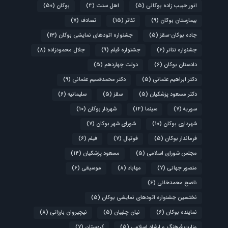
انور حبیب زاده بوکانی
(5)
اهل سنت
(4)
بوکان
(50)
بیمارستان بوکان
(9)
تئاتر
(15)
تصادف
(7)
جاده بوکان-سقز
(5)
جشنواره اتودهای نمایشی بوکان
(13)
جشنواره تئاتر
(6)
جشنواره فیلم
(9)
جلال محمودزاده
(8)
دادستان بوکان
(6)
دولت چهاردهم
(5)
دکتر ابراهیم عثمانی
(5)
دکتر محمدقسیم عثمانی
(9)
دکتر مسعود پزشکیان
(5)
سقز
(5)
سلیمانیه
(6)
سوریه
(7)
سینما
(14)
شهردار بوکان
(10)
شهرداری بوکان
(10)
شورای شهر بوکان
(7)
فرماندار بوکان
(5)
فوتبال
(7)
فیلم
(6)
مجلس شورای اسلامی
(5)
مسعود پزشکیان
(14)
منصور جهانی
(7)
مهاباد
(8)
موسیقی
(6)
ناصح محمدخانی
(6)
نختسین جشنواره اتودهای نمایشی بوکان
(5)
نماینده بوکان
(6)
نیان چلبیان
(5)
نیچیروان بارزانی
(8)
وزارت فرهنگ و ارشاد اسلامی
(5)
کردستان
(7)