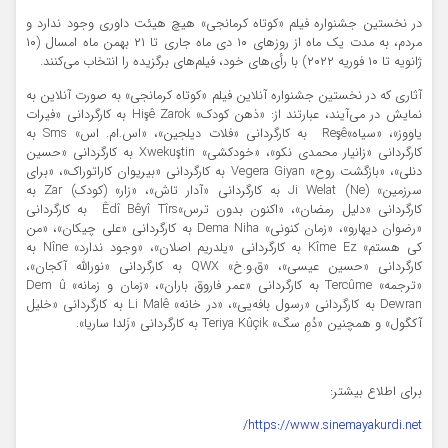
در نخستین جشنواره فیلم «کوتاه کرمانجی» هیچ هیئت داوری وجود ندارد و
مردم، به مدت یک ماه از روزهای ۱۰ دی ماه جاری تا ۲۱ بهمن ماه امسال (۱۰
ژانویه تا ۱۰ فوریه ۲۰۲۲) با رأی‌های خود، فیلم‌های برگزیده را انتخاب می‌کنند.
آثاری که در نخستین جشنواره آنلاین فیلم «کوتاه کرمانجی» به صورت آنلاین به
نمایش در می‌آیند، عبارتند از: «ذهن کودک» Hişê Zarok به کارگردانی «فیرات
یاووز»، «سیاه»Reşê به کارگردانی «فلات دیلجین»، «اس.ام. اس» Sms به
کارگردانی «زانیار محمدی نکو»، «خودکشی» Xwekuştin به کارگردانی «حسین
دنلی»، «بازگشت روح» Vegera Giyan به کارگردانی «بیریوان کاراتوراک»، «برای
سرزمین» (Ne) Ji Welat به کارگردانی «آدار تاش»، «زار» (کودک) Zar به
کارگردانی «دلیل رمضان»، «اکنون بدون ترس»Êdî Bêyî Tîrs به کارگردانی
«رضوان دیهارو»، «زمان کنونی» Dema Niha به کارگردانی «علی چیکان»، «من
کی هستم» Kîme Ez به کارگردانی «یلدریم اصلان»، «وجود ندارد» Nîne به
کارگردانی «حسین عیسی»، «ق.و.خ» QWX به کارگردانی «نورالله آکجان»،
«ترجمه» Tercûme به کارگردانی «عمر فاروق باران»، «زمان‌ و زمانه» Dem û
Dewran به کارگردانی «رسول بافه‌یی»، «در خانه» Li Malê به کارگردانی «خلیل
آکگول» و همچنین «دُمِ سگ» Teriya Kûçik به کارگردانی «زَلدا ساریا».
برای اطلاع بیشتر:
https://www.sinemayakurdi.net/