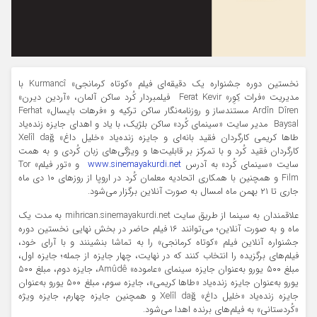
نخستین دوره جشنواره یک دقیقه‌ای فیلم «کوتاه کرمانجی» Kurmancî با
مدیریت «فرات کِوِر» Ferat Kevir فیلمبردار کُرد ساکن آلمان، «آردین دیرن»
Ardîn Dîren مستندساز و روزنامه‌نگار ساکن ترکیه و «فرهات بایسال» Ferhat
Baysal مدیر سایت «سینمای کُرد» ساکن بلژیک، با یاد و اهدای جایزه زنده‌یاد
طاها کریمی کارگردان فقید بانه‌ای و جایزه زنده‌یاد «خلیل داغ» Xelîl dağ
کارگردان فقید کُرد و با تمرکز بر قابلیت‌‌ها و ویژگی‌های زبان کُردی و به همت
سایت «سینمای کُرد» به آدرس
www.sinemayakurdi.net
و «تور فیلم» Tor
Film و همچنین با همکاری اتحادیه معلمان کُرد در اروپا از روزهای ۱۰ دی ماه
جاری تا ۲۱ بهمن ماه امسال به صورت آنلاین برگزار می‌شود.
علاقمندان به سینما از طریق سایت mihrican.sinemayakurdi.net به مدت یک
ماه و به صورت آنلاین؛ می‌توانند ۱۶ فیلم‌ حاضر در بخش نهایی نخستین دوره
جشنواره آنلاین فیلم «کوتاه کرمانجی» را به تماشا بنشینند و با آرای خود،
فیلم‌های برگزیده را انتخاب کنند که در نهایت، چهار جایزه از جمله؛ جایزه اول،
مبلغ ۵۰۰ یورو به‌عنوان جایزه سینمای «عاموده» Amûdê، جایزه دوم، مبلغ ۵۰۰
یورو به‌عنوان جایزه زنده‌یاد «طاها کریمی»، جایزه سوم، مبلغ ۵۰۰ یورو به‌عنوان
جایزه زنده‌یاد «خلیل داغ» Xelîl dağ و همچنین جایزه چهارم، جایزه ویژه
«کُردستانی» به فیلم‌های برنده اهدا می‌شود.