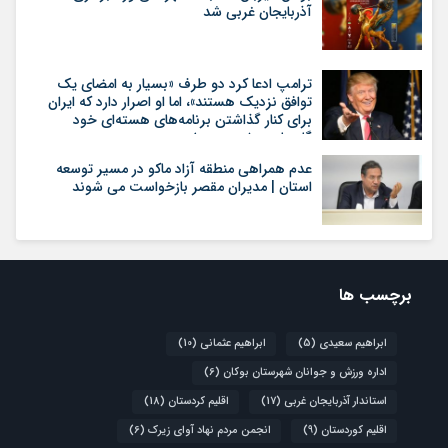
آذربایجان غربی شد
ترامپ ادعا کرد دو طرف «بسیار به امضای یک
توافق نزدیک هستند»، اما او اصرار دارد که ایران
برای کنار گذاشتن برنامه‌های هسته‌ای خود
گام‌های بیشتری بردارد
عدم همراهی منطقه آزاد ماکو در مسیر توسعه
استان | مدیران مقصر بازخواست می شوند
برچسب ها
ابراهیم سعیدی
(5)
ابراهیم عثمانی
(10)
اداره ورزش و جوانان شهرستان بوکان
(6)
استاندار آذربایجان غربی
(17)
اقلیم کردستان
(18)
اقلیم کوردستان
(9)
انجمن مردم نهاد آوای زیرک
(6)