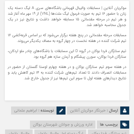
موکریان آنلاین | مسابقات والیبال قهرمانی باشگاه‌های سری A لیگ دسته یک
زنان با حضور ۱۶ تیم به صورت فرمول لیگ ملت‌ها (VNL) از ۱۹ مهر ماه آغاز شد
و هر تیم در مرحله مقدماتی ۱۵ مسابقه خواهد داشت و نتایج نیز در یک
جدول محاسبه خواهد شد.
مسابقات مرحله مقدماتی در پنج هفته برگزار می‌شود که بر اساس قرعه‌کشی ۱۶
تیم شرکت کننده در هفته نخست در چهار گروه به مصاف یکدیگر می‌روند.
تیم ستارگان فردا بوکان در گروه D این مسابقات با باشگاه‌های چادر ملو اردکان،
ستارگان فردا بوکان، سورن پیشگام و آرمان سازه هم گروه بود.
در هفته سوم تیم ستارگان بوکان و در هفته چهارم اوستا گلستان از حضور در
مسابقات انصراف دادند تا تعداد تیم‌های شرکت کننده به ۱۴ تیم کاهش یابد و
نتایج دیدارهای هفته اول تا سوم این تیم‌ها نیز از جدول خارج شد.
ارسال :
خبرنگار موکریان آنلاین
نویسنده :
ابراهیم عثمانی
برچسب ها
اداره ورزش و جوانان شهرستان بوکان
تیم ستارگان فردا بوکان
لیگ دسته اول والیبال بانوان
والیبال بانوان