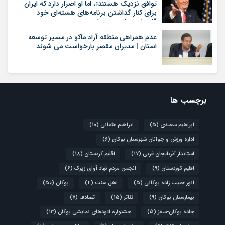
توافق نزدیک هستند»، اما او اصرار دارد که ایران
برای کنار گذاشتن برنامه‌های هسته‌ای خود
گام‌های بیشتری بردارد
عدم همراهی منطقه آزاد ماکو در مسیر توسعه
استان | مدیران مقصر بازخواست می شوند
برچسب ها
ابراهیم سعیدی
(5)
ابراهیم عثمانی
(10)
اداره ورزش و جوانان شهرستان بوکان
(6)
استاندار آذربایجان غربی
(17)
اقلیم کردستان
(18)
اقلیم کوردستان
(9)
انجمن مردم نهاد آوای زیرک
(6)
انور حبیب زاده بوکانی
(5)
اهل سنت
(4)
بوکان
(50)
بیمارستان بوکان
(9)
تئاتر
(15)
تصادف
(7)
جاده بوکان-سقز
(5)
جشنواره اتودهای نمایشی بوکان
(13)