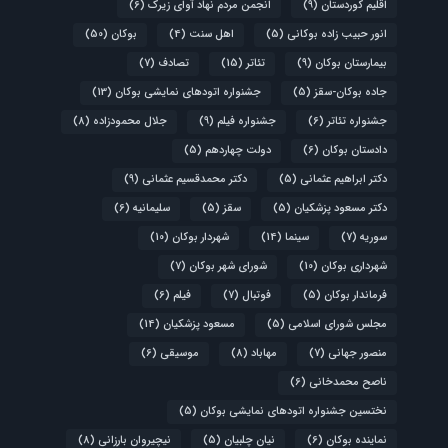
اقلیم کوردستان
(9)
انجمن مردم نهاد آوای زیرک
(6)
انور حبیب زاده بوکانی
(5)
اهل سنت
(4)
بوکان
(50)
بیمارستان بوکان
(9)
تئاتر
(15)
تصادف
(7)
جاده بوکان-سقز
(5)
جشنواره اتودهای نمایشی بوکان
(13)
جشنواره تئاتر
(6)
جشنواره فیلم
(9)
جلال محمودزاده
(8)
دادستان بوکان
(6)
دولت چهاردهم
(5)
دکتر ابراهیم عثمانی
(5)
دکتر محمدقسیم عثمانی
(9)
دکتر مسعود پزشکیان
(5)
سقز
(5)
سلیمانیه
(6)
سوریه
(7)
سینما
(14)
شهردار بوکان
(10)
شهرداری بوکان
(10)
شورای شهر بوکان
(7)
فرماندار بوکان
(5)
فوتبال
(7)
فیلم
(6)
مجلس شورای اسلامی
(5)
مسعود پزشکیان
(14)
منصور جهانی
(7)
مهاباد
(8)
موسیقی
(6)
ناصح محمدخانی
(6)
نختسین جشنواره اتودهای نمایشی بوکان
(5)
نماینده بوکان
(6)
نیان چلبیان
(5)
نیچیروان بارزانی
(8)