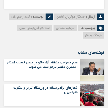
ارسال :
خبرنگار موکریان آنلاین
نویسنده :
کمند رحیم زاده
برچسب ها
ابراهیم عثمانی
استاندار آذربایجان غربی
فرهنگ و هنر
نوشته‌های مشابه
عدم همراهی منطقه آزاد ماکو در مسیر توسعه استان
| مدیران مقصر بازخواست می شوند
شعارهای نژادپرستانه در ورزشگاه تبریز و سکوت
فدراسیون