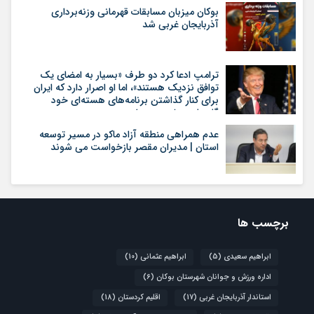
بوکان میزبان مسابقات قهرمانی وزنه‌برداری
آذربایجان غربی شد
ترامپ ادعا کرد دو طرف «بسیار به امضای یک
توافق نزدیک هستند»، اما او اصرار دارد که ایران
برای کنار گذاشتن برنامه‌های هسته‌ای خود
گام‌های بیشتری بردارد
عدم همراهی منطقه آزاد ماکو در مسیر توسعه
استان | مدیران مقصر بازخواست می شوند
برچسب ها
ابراهیم سعیدی
(5)
ابراهیم عثمانی
(10)
اداره ورزش و جوانان شهرستان بوکان
(6)
استاندار آذربایجان غربی
(17)
اقلیم کردستان
(18)