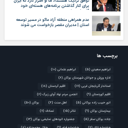
توافق نزدیک هستند»، اما او اصرار دارد که ایران
برای کنار گذاشتن برنامه‌های هسته‌ای خود
گام‌های بیشتری بردارد
عدم همراهی منطقه آزاد ماکو در مسیر توسعه
استان | مدیران مقصر بازخواست می شوند
برچسب ها
ابراهیم سعیدی
(5)
ابراهیم عثمانی
(10)
اداره ورزش و جوانان شهرستان بوکان
(6)
استاندار آذربایجان غربی
(17)
اقلیم کردستان
(18)
اقلیم کوردستان
(9)
انجمن مردم نهاد آوای زیرک
(6)
انور حبیب زاده بوکانی
(5)
اهل سنت
(4)
بوکان
(50)
بیمارستان بوکان
(9)
تئاتر
(15)
تصادف
(7)
جاده بوکان-سقز
(5)
جشنواره اتودهای نمایشی بوکان
(13)
جشنواره تئاتر
(6)
جشنواره فیلم
(9)
جلال محمودزاده
(8)