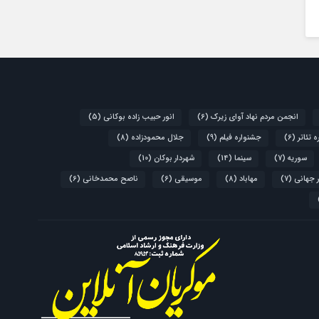
انجمن مردم نهاد آوای زیرک
(6)
انور حبیب زاده بوکانی
(5)
 تئاتر
(6)
جشنواره فیلم
(9)
جلال محمودزاده
(8)
سوریه
(7)
سینما
(14)
شهردار بوکان
(10)
 جهانی
(7)
مهاباد
(8)
موسیقی
(6)
ناصح محمدخانی
(6)