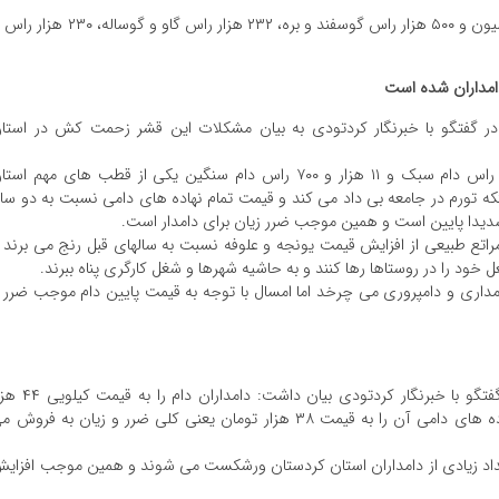
به گفته مسئولان در حال حاضر در استان کردستان یک میلیون و ۵۰۰ هزار راس گوسفند و بره، ۲۳۲ هزار راس گاو و گوساله، 
ر گفتگو با خبرنگار کردتودی به بیان مشکلات این قشر زحمت کش در استا
وی با تاکید بر اینکه شهرستان بیجار با داشتن ۳۷۰ هزار راس دام سبک و ۱۱ هزار و ۷۰۰ راس دام سنگین یکی از قطب های مهم اس
نکه تورم در جامعه بی داد می کند و قیمت تمام نهاده های دامی نسبت به دو سا
شدیدا پایین است و همین موجب ضرر زیان برای دامدار است.
مراتع طبیعی از افزایش قیمت یونجه و علوفه نسبت به سالهای قبل رنج می برند 
ود را در روستاها رها کنند و به حاشیه شهرها و شغل کارگری پناه ببرند.
داری و دامپروری می چرخد اما امسال با توجه به قیمت پایین دام موجب ضرر 
احمد سحری یکی دیگر از دامداران استان کردستان در گفتگو با خبرنگار کردتودی بیان داشت: دا
تومان خریداری می کنند و با توجه به افزایش قیمت نهاده های دامی آن را به قیمت ۳۸ هزار تومان یعنی کلی ضرر و زیان به فروش
د تعداد زیادی از دامداران استان کردستان ورشکست می شوند و همین موجب افزای