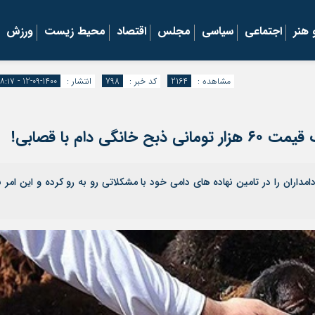
هنر
اجتماعی
سیاسی
مجلس
اقتصاد
محیط زیست
ورزش
مشاهده :
2164
کد خبر :
798
انتشار :
1400-09-12 - ۱۸:۱۷
 دام با قصابی!
اران را در تامین نهاده های دامی خود با مشکلاتی رو به رو کرده و این امر ب