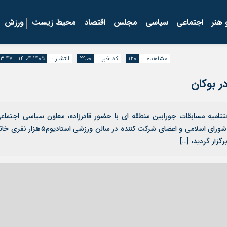
هنر
اجتماعی
سیاسی
مجلس
اقتصاد
محیط زیست
ورزش
مشاهده :
120
کد خبر :
2900
انتشار :
1405-04-14 - ۱۳:۴۷
ر بوکان
ان آنلاین | شامگاه پنج شنبه ۲ بهمن ماه ۱۴۰۴ اختتامیه مسابقات جورابین منطقه ای با حضور قادرزاده، معاون سیاسی اجتما
فرمانداری، رئیس اداره ورزش و جوانان، رئیس و اعضای شورای اسلامی و اعضای شرکت کننده در سالن ورزشی استادیوم۵هزا