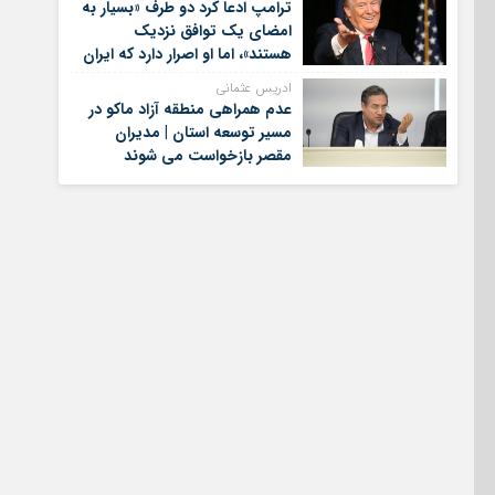
ترامپ ادعا کرد دو طرف «بسیار به
امضای یک توافق نزدیک
هستند»، اما او اصرار دارد که ایران
برای کنار گذاشتن برنامه‌های
ادریس عثمانی
هسته‌ای خود گام‌های بیشتری
عدم همراهی منطقه آزاد ماکو در
بردارد
مسیر توسعه استان | مدیران
مقصر بازخواست می شوند