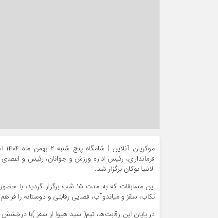
موکر
الانبیا بوکان برگزار شد.
تکاب، سقز و میاندوآب، فضایی رقابتی و دوستانه را فراهم 
در پایان این رقابت‌ها، تیم( سید هیوا از سقز )با درخشش