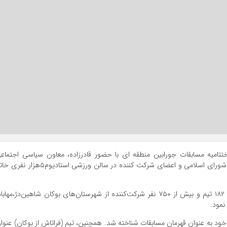
یان آنلاین | شامگاه پنج شنبه ۲ بهمن ماه ۱۴۰۴ اختتامیه مسابقات جورابین منطقه ای با حضور قادرزاده، معاون سیاسی اجتما
فرمانداری، رئیس اداره ورزش و جوانان، رئیس و اعضای شورای اسلامی و اعضای شرکت کننده در سالن ورزشی استادیوم۵هزا
این مسابقات که به مدت ۱۵ شب برگزار گردید، با حضور ۱۸۲ تیم و بیش از ۷۵۰ نفر شرکت‌کننده از شهرستان‌های بوکان شاهین‌دژ،مهاب
نمود.
 خود به عنوان قهرمان مسابقات شناخته شد. همچنین، تیم (فراتاش از بوکان) عنوا