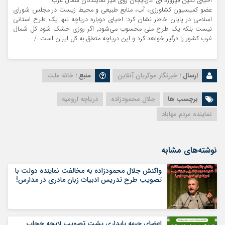
احیای نگین فیروزه ای آذربایجان روی میز نمایندگان شمال غرب
عضو کمیسیون کشاورزی، آب، منابع طبیعی و محیط زیست در مجلس شورای
اسلامی در پایان خاطر نشان کرد: احیای دوباره دریاچه تنها یک طرح استانی
نیست بلکه یک طرح ملی محسوب می‌شود٬ اگر روزی خشک شود کل شمال
غرب کشور را درگیر خواهد کرد و این دریاچه متعلق به کل ایران است ./
ارسال :
خبرنگار موکریان آنلاین
منبع :
خانه ملت
برچسب ها
جلال محمودزاده
دریاچه ارومیه
نماینده مردم مهاباد
نوشته‌های مشابه
واکنش جلال محمودزاده به مخالفت نماینده دولت با
تصویب طرح تدریس ادبیات زبان مادری در مدارس!
اعضای جبهه پایداری پشت تصویب لایحه حجاب