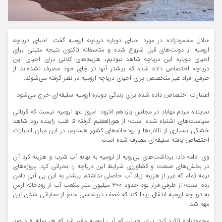
جلال محمودزاده در مورد احیای دوباره دریاچه ارومیه گفت: احیای دریاچه
ارومیه از دولت‌های قبل شروع شده و متاسفانه تاکنون نتیجه مثبتی برای
احیای دوباره این دریاچه شاهد نبودیم، هزینه‌های کلانی برای احیای این
دریاچه اختصاص داده شده که بیشتر آنها در جای خود مصرف نشده‌اند از
طرفی افراد غیر متخصص برای احیای دریاچه ارومیه در نظر گرفته می‌شوند.
اعتبارات اختصاص داده شده برای زندگی دوباره ارومیه سلیقه‌ای خرج می‌شود
نماینده مردم مهاباد در مجلس یازدهم افزود: امروز تنها ارومیه نیست که قربانی
سیاست‌های اشتباه شده است؛ از هورالعظیم گرفته تا قلب زاینده رود شاهد
خشکی بسیاری از تالاب‌ها و رودخانه‌های کشور هستیم، در این میان اعتبارات
اختصاص یافته سلیقه‌ای مصرف شده است.
وی ادامه داد: برداشت‌های بی‌رویه از ارومیه به بهانه آب شرب و هزینه کرد آن
در بخش‌های صنعت و کشاورزی شرایط این دریاچه را بحرانی کرد. پروژه‌های
نیمه تمام که غیر از هزینه زیاد آب حاصلی نداشته٬ بیشتر به این بی آبی دامن
زده است؛ از طرفی قرار بود حدود ۳۰۰ میلیون متر مکعب آب از رودخانه ارس
به دریاچه ارومیه انتقال پیدا کند که ضعف دیپلماسی مانع از عملیاتی شدن این
مهم شد.
محمودزاده تاکید کرد: برای جبران کم آبی ارومیه مقرر شد که هر ساله ۸ درصد