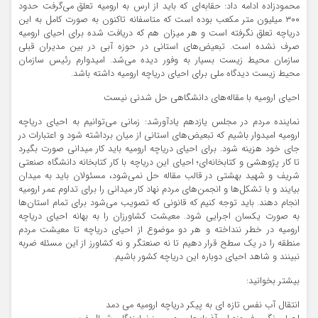
محمودزاده ادامه داد: حقابه‌ای که باید از ارس به ارومیه تعلق می‌گرفت حدود
۳۰۰ میلیون متر مکعب بوده است که متاسفانه تاکنون به صورت کامل به این
دریاچه تعلق نگرفته است و هر میزان هم که دریافت شده برای احیای ارومیه
صرف نشده است. تبعیض‌های استانی در حوزه آبی در بین مدیران قبلی
سازمان محیط زیست بسیار به وفور دیده می‌شد. امیدوارم رئیس سازمان
محیط زیست دیدگاه ملی برای احیای دریاچه ارومیه داشته باشد.
احیای ارومیه با مقاله‌های دانشگاهی حل شدنی نیست
نماینده مردم در مجلس یازدهم یادآورشد: زمانی می‌توانیم به احیای دریاچه
ارومیه امیدوار باشیم که تبعیض‌های استانی از میان برداشته شود و اعتبارات در
جای خود هزینه شود. برای احیای دریاچه ارومیه باید کار میدانی صورت بگیرد
تا کار پژوهشی و کتابخانه‌ای؛ احیای این دریاچه با کار کتابخانه دانشگاه صنعتی
شریف و شهید بهشتی در قالب مقاله حل نمی‌شود، مسئولان باید به میدان
بیایند و با تشکل‌ها و انجمن‌های مردم نهاد کار میدانی را برای تداوم عمر ارومیه
انجام دهند. باید توجه کنیم که قانونی که تصویب می‌شود برای تمام استان‌ها
به صورت یکسان اجرایی شود. معیشت کشاورزان را به بهانه احیای دریاچه
ارومیه در خطر ننداخته و هر دو موضوع از احیای دریاچه تا معیشت مردم
منطقه را در یک سطح قرار دهیم تا نه صنعتگر و نه کشاورز از این مسئله ضربه
نبینند و شاهد احیای دوباره این دریاچه کشور باشیم.
بیشتر بخوانید:
انتقال آب نفس تازه ای به پیکر دریاچه ارومیه می دمد