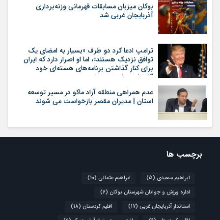
بوکان میزبان مسابقات قهرمانی وزنه‌برداری
آذربایجان غربی شد
ترامپ ادعا کرد دو طرف «بسیار به امضای یک
توافق نزدیک هستند»، اما او اصرار دارد که ایران
برای کنار گذاشتن برنامه‌های هسته‌ای خود
گام‌های بیشتری بردارد
عدم همراهی منطقه آزاد ماکو در مسیر توسعه
استان | مدیران مقصر بازخواست می شوند
برچسب ها
ابراهیم سعیدی
(5)
ابراهیم عثمانی
(10)
اداره ورزش و جوانان شهرستان بوکان
(6)
استاندار آذربایجان غربی
(17)
اقلیم کردستان
(18)