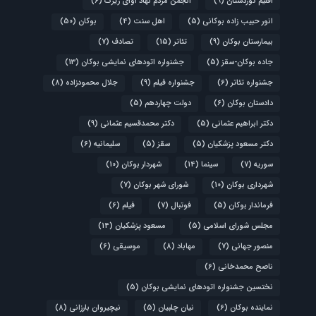
اقلیم کوردستان
(9)
انجمن مردم نهاد آوای زیرک
(6)
انور حبیب زاده بوکانی
(5)
اهل سنت
(4)
بوکان
(50)
بیمارستان بوکان
(9)
تئاتر
(15)
تصادف
(7)
جاده بوکان-سقز
(5)
جشنواره اتودهای نمایشی بوکان
(13)
جشنواره تئاتر
(6)
جشنواره فیلم
(9)
جلال محمودزاده
(8)
دادستان بوکان
(6)
دولت چهاردهم
(5)
دکتر ابراهیم عثمانی
(5)
دکتر محمدقسیم عثمانی
(9)
دکتر مسعود پزشکیان
(5)
سقز
(5)
سلیمانیه
(6)
سوریه
(7)
سینما
(14)
شهردار بوکان
(10)
شهرداری بوکان
(10)
شورای شهر بوکان
(7)
فرماندار بوکان
(5)
فوتبال
(7)
فیلم
(6)
مجلس شورای اسلامی
(5)
مسعود پزشکیان
(14)
منصور جهانی
(7)
مهاباد
(8)
موسیقی
(6)
ناصح محمدخانی
(6)
نختسین جشنواره اتودهای نمایشی بوکان
(5)
نماینده بوکان
(6)
نیان چلبیان
(5)
نیچیروان بارزانی
(8)