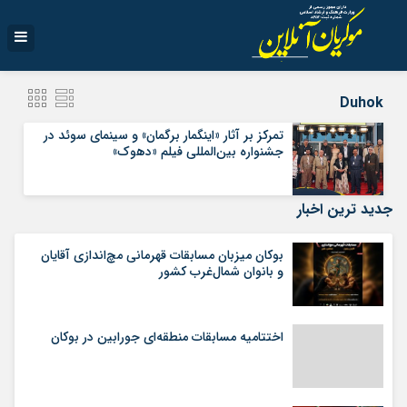
Duhok
تمرکز بر آثار «اینگمار برگمان» و سینمای سوئد در
جشنواره بین‌المللی فیلم «دهوک»
جدید ترین اخبار
بوکان میزبان مسابقات قهرمانی مچ‌اندازی آقایان
و بانوان شمال‌غرب کشور
اختتامیه مسابقات منطقه‌ای جورابین در بوکان