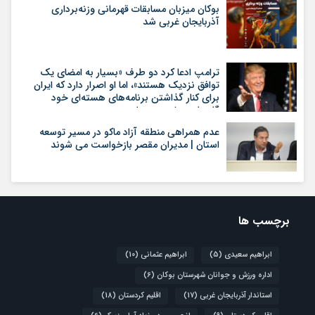
بوکان میزبان مسابقات قهرمانی وزنه‌برداری
آذربایجان غربی شد
ترامپ ادعا کرد دو طرف «بسیار به امضای یک
توافق نزدیک هستند»، اما او اصرار دارد که ایران
برای کنار گذاشتن برنامه‌های هسته‌ای خود
گام‌های بیشتری بردارد
عدم همراهی منطقه آزاد ماکو در مسیر توسعه
استان | مدیران مقصر بازخواست می شوند
برچسب ها
ابراهیم سعیدی
(5)
ابراهیم عثمانی
(10)
اداره ورزش و جوانان شهرستان بوکان
(6)
استاندار آذربایجان غربی
(17)
اقلیم کردستان
(18)