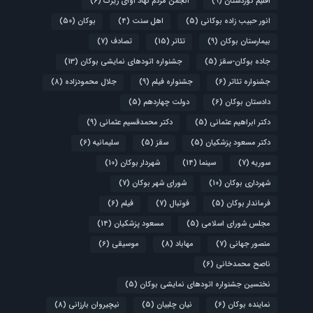
اقلیم کوردستان
(9)
انجمن مردم نهاد آوای زیرک
(6)
انور حبیب زاده بوکانی
(5)
اهل سنت
(4)
بوکان
(50)
بیمارستان بوکان
(9)
تئاتر
(15)
تصادف
(7)
جاده بوکان-سقز
(5)
جشنواره اتودهای نمایشی بوکان
(13)
جشنواره تئاتر
(6)
جشنواره فیلم
(9)
جلال محمودزاده
(8)
دادستان بوکان
(6)
دولت چهاردهم
(5)
دکتر ابراهیم عثمانی
(5)
دکتر محمدقسیم عثمانی
(9)
دکتر مسعود پزشکیان
(5)
سقز
(5)
سلیمانیه
(6)
سوریه
(7)
سینما
(14)
شهردار بوکان
(10)
شهرداری بوکان
(10)
شورای شهر بوکان
(7)
فرماندار بوکان
(5)
فوتبال
(7)
فیلم
(6)
مجلس شورای اسلامی
(5)
مسعود پزشکیان
(14)
منصور جهانی
(7)
مهاباد
(8)
موسیقی
(6)
ناصح محمدخانی
(6)
نختسین جشنواره اتودهای نمایشی بوکان
(5)
نماینده بوکان
(6)
نیان چلبیان
(5)
نیچیروان بارزانی
(8)