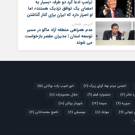
ترامپ ادعا کرد دو طرف «بسیار به
امضای یک توافق نزدیک هستند»، اما
او اصرار دارد که ایران برای کنار گذاشتن
برنامه‌های هسته‌ای خود گام‌های
ادریس عثمانی
بیشتری بردارد
عدم همراهی منطقه آزاد ماکو در مسیر
توسعه استان | مدیران مقصر بازخواست
می شوند
انجمن مردم نهاد آوای زیرک
(6)
انور حبیب زاده بوکانی
(5)
 تئاتر
(6)
جشنواره فیلم
(9)
جلال محمودزاده
(8)
سوریه
(7)
سینما
(14)
شهردار بوکان
(10)
 جهانی
(7)
مهاباد
(8)
موسیقی
(6)
ناصح محمدخانی
(6)