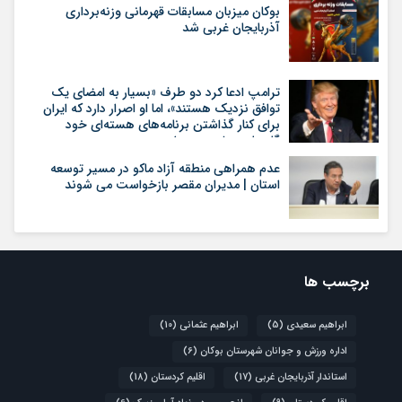
بوکان میزبان مسابقات قهرمانی وزنه‌برداری
آذربایجان غربی شد
ترامپ ادعا کرد دو طرف «بسیار به امضای یک
توافق نزدیک هستند»، اما او اصرار دارد که ایران
برای کنار گذاشتن برنامه‌های هسته‌ای خود
گام‌های بیشتری بردارد
عدم همراهی منطقه آزاد ماکو در مسیر توسعه
استان | مدیران مقصر بازخواست می شوند
برچسب ها
ابراهیم سعیدی
(5)
ابراهیم عثمانی
(10)
اداره ورزش و جوانان شهرستان بوکان
(6)
استاندار آذربایجان غربی
(17)
اقلیم کردستان
(18)