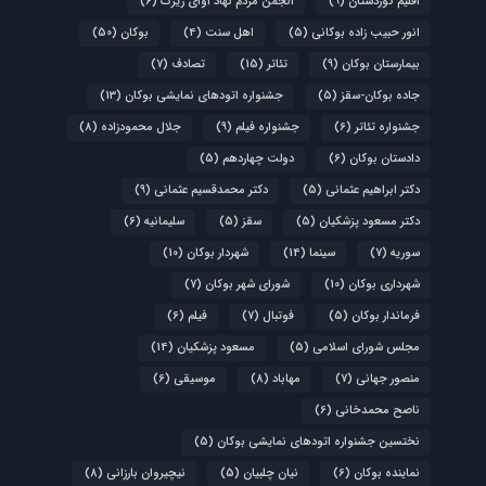
اقلیم کوردستان
(9)
انجمن مردم نهاد آوای زیرک
(6)
انور حبیب زاده بوکانی
(5)
اهل سنت
(4)
بوکان
(50)
بیمارستان بوکان
(9)
تئاتر
(15)
تصادف
(7)
جاده بوکان-سقز
(5)
جشنواره اتودهای نمایشی بوکان
(13)
جشنواره تئاتر
(6)
جشنواره فیلم
(9)
جلال محمودزاده
(8)
دادستان بوکان
(6)
دولت چهاردهم
(5)
دکتر ابراهیم عثمانی
(5)
دکتر محمدقسیم عثمانی
(9)
دکتر مسعود پزشکیان
(5)
سقز
(5)
سلیمانیه
(6)
سوریه
(7)
سینما
(14)
شهردار بوکان
(10)
شهرداری بوکان
(10)
شورای شهر بوکان
(7)
فرماندار بوکان
(5)
فوتبال
(7)
فیلم
(6)
مجلس شورای اسلامی
(5)
مسعود پزشکیان
(14)
منصور جهانی
(7)
مهاباد
(8)
موسیقی
(6)
ناصح محمدخانی
(6)
نختسین جشنواره اتودهای نمایشی بوکان
(5)
نماینده بوکان
(6)
نیان چلبیان
(5)
نیچیروان بارزانی
(8)