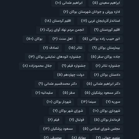
ابراهیم سعیدی
(5)
ابراهیم عثمانی
(10)
اداره ورزش و جوانان شهرستان بوکان
(6)
استاندار آذربایجان غربی
(17)
اقلیم کردستان
(18)
اقلیم کوردستان
(9)
انجمن مردم نهاد آوای زیرک
(6)
انور حبیب زاده بوکانی
(5)
اهل سنت
(4)
بوکان
(50)
بیمارستان بوکان
(9)
تئاتر
(15)
تصادف
(7)
جاده بوکان-سقز
(5)
جشنواره اتودهای نمایشی بوکان
(13)
جشنواره تئاتر
(6)
جشنواره فیلم
(9)
جلال محمودزاده
(8)
دادستان بوکان
(6)
دولت چهاردهم
(5)
دکتر ابراهیم عثمانی
(5)
دکتر محمدقسیم عثمانی
(9)
دکتر مسعود پزشکیان
(5)
سقز
(5)
سلیمانیه
(6)
سوریه
(7)
سینما
(14)
شهردار بوکان
(10)
شهرداری بوکان
(10)
شورای شهر بوکان
(7)
فرماندار بوکان
(5)
فوتبال
(7)
فیلم
(6)
مجلس شورای اسلامی
(5)
مسعود پزشکیان
(14)
منصور جهانی
(7)
مهاباد
(8)
موسیقی
(6)