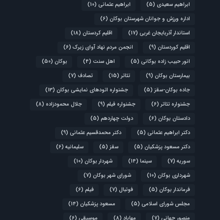
ابراهیم سعیدی
(5)
ابراهیم عثمانی
(10)
اداره ورزش و جوانان شهرستان بوکان
(6)
استاندار آذربایجان غربی
(17)
اقلیم کردستان
(18)
اقلیم کوردستان
(9)
انجمن مردم نهاد آوای زیرک
(6)
انور حبیب زاده بوکانی
(5)
اهل سنت
(4)
بوکان
(50)
بیمارستان بوکان
(9)
تئاتر
(15)
تصادف
(7)
جاده بوکان-سقز
(5)
جشنواره اتودهای نمایشی بوکان
(13)
جشنواره تئاتر
(6)
جشنواره فیلم
(9)
جلال محمودزاده
(8)
دادستان بوکان
(6)
دولت چهاردهم
(5)
دکتر ابراهیم عثمانی
(5)
دکتر محمدقسیم عثمانی
(9)
دکتر مسعود پزشکیان
(5)
سقز
(5)
سلیمانیه
(6)
سوریه
(7)
سینما
(14)
شهردار بوکان
(10)
شهرداری بوکان
(10)
شورای شهر بوکان
(7)
فرماندار بوکان
(5)
فوتبال
(7)
فیلم
(6)
مجلس شورای اسلامی
(5)
مسعود پزشکیان
(14)
منصور جهانی
(7)
مهاباد
(8)
موسیقی
(6)