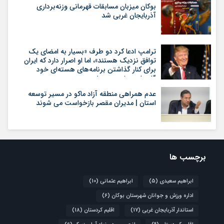
بوکان میزبان مسابقات قهرمانی وزنه‌برداری
آذربایجان غربی شد
ترامپ ادعا کرد دو طرف «بسیار به امضای یک
توافق نزدیک هستند»، اما او اصرار دارد که ایران
برای کنار گذاشتن برنامه‌های هسته‌ای خود
گام‌های بیشتری بردارد
عدم همراهی منطقه آزاد ماکو در مسیر توسعه
استان | مدیران مقصر بازخواست می شوند
برچسب ها
ابراهیم سعیدی
(5)
ابراهیم عثمانی
(10)
اداره ورزش و جوانان شهرستان بوکان
(6)
استاندار آذربایجان غربی
(17)
اقلیم کردستان
(18)