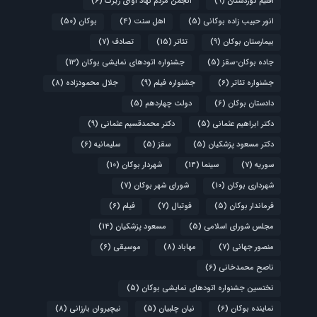
اقلیم کوردستان
(9)
انجمن مردم نهاد آوای زیرک
(6)
انور حبیب زاده بوکانی
(5)
اهل سنت
(4)
بوکان
(50)
بیمارستان بوکان
(9)
تئاتر
(15)
تصادف
(7)
جاده بوکان-سقز
(5)
جشنواره اتودهای نمایشی بوکان
(13)
جشنواره تئاتر
(6)
جشنواره فیلم
(9)
جلال محمودزاده
(8)
دادستان بوکان
(6)
دولت چهاردهم
(5)
دکتر ابراهیم عثمانی
(5)
دکتر محمدقسیم عثمانی
(9)
دکتر مسعود پزشکیان
(5)
سقز
(5)
سلیمانیه
(6)
سوریه
(7)
سینما
(14)
شهردار بوکان
(10)
شهرداری بوکان
(10)
شورای شهر بوکان
(7)
فرماندار بوکان
(5)
فوتبال
(7)
فیلم
(6)
مجلس شورای اسلامی
(5)
مسعود پزشکیان
(14)
منصور جهانی
(7)
مهاباد
(8)
موسیقی
(6)
ناصح محمدخانی
(6)
نختسین جشنواره اتودهای نمایشی بوکان
(5)
نماینده بوکان
(6)
نیان چلبیان
(5)
نیچیروان بارزانی
(8)