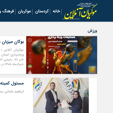
خانه
کردستان
موکریان
فرهنگ و 
ورزش
بوکان میزبان م
موکریان آنلاین |
وزنه‌برداری استان
خردادماه ۱۴۰۵ در سالن سه‌هزار نفری میلاد نور مجموعه ورزشی وحدت بوکان برگزار […]
مسئول کمیته «
ابراهیم عثمانی مس