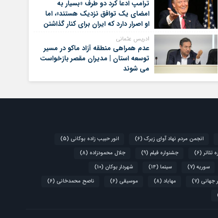
ترامپ ادعا کرد دو طرف «بسیار به
امضای یک توافق نزدیک هستند»، اما
او اصرار دارد که ایران برای کنار گذاشتن
برنامه‌های هسته‌ای خود گام‌های
ادریس عثمانی
بیشتری بردارد
عدم همراهی منطقه آزاد ماکو در مسیر
توسعه استان | مدیران مقصر بازخواست
می شوند
انجمن مردم نهاد آوای زیرک
(6)
انور حبیب زاده بوکانی
(5)
 تئاتر
(6)
جشنواره فیلم
(9)
جلال محمودزاده
(8)
سوریه
(7)
سینما
(14)
شهردار بوکان
(10)
 جهانی
(7)
مهاباد
(8)
موسیقی
(6)
ناصح محمدخانی
(6)