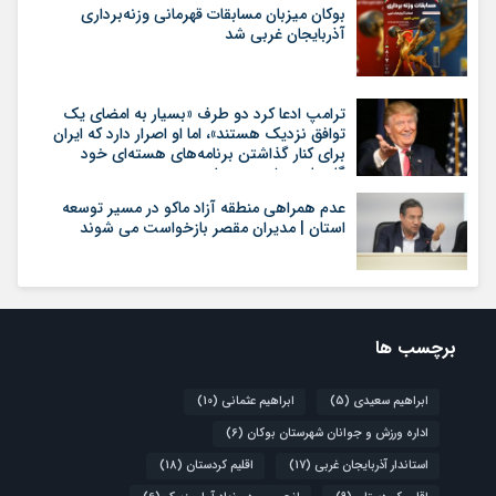
بوکان میزبان مسابقات قهرمانی وزنه‌برداری
آذربایجان غربی شد
ترامپ ادعا کرد دو طرف «بسیار به امضای یک
توافق نزدیک هستند»، اما او اصرار دارد که ایران
برای کنار گذاشتن برنامه‌های هسته‌ای خود
گام‌های بیشتری بردارد
عدم همراهی منطقه آزاد ماکو در مسیر توسعه
استان | مدیران مقصر بازخواست می شوند
برچسب ها
ابراهیم سعیدی
(5)
ابراهیم عثمانی
(10)
اداره ورزش و جوانان شهرستان بوکان
(6)
استاندار آذربایجان غربی
(17)
اقلیم کردستان
(18)