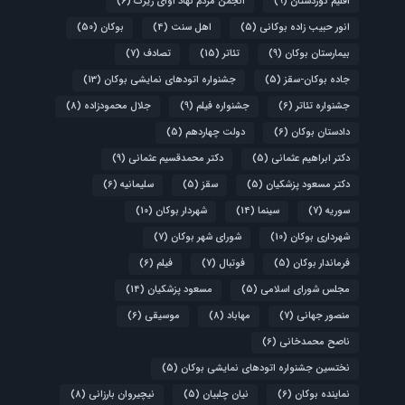
اقلیم کوردستان
(9)
انجمن مردم نهاد آوای زیرک
(6)
انور حبیب زاده بوکانی
(5)
اهل سنت
(4)
بوکان
(50)
بیمارستان بوکان
(9)
تئاتر
(15)
تصادف
(7)
جاده بوکان-سقز
(5)
جشنواره اتودهای نمایشی بوکان
(13)
جشنواره تئاتر
(6)
جشنواره فیلم
(9)
جلال محمودزاده
(8)
دادستان بوکان
(6)
دولت چهاردهم
(5)
دکتر ابراهیم عثمانی
(5)
دکتر محمدقسیم عثمانی
(9)
دکتر مسعود پزشکیان
(5)
سقز
(5)
سلیمانیه
(6)
سوریه
(7)
سینما
(14)
شهردار بوکان
(10)
شهرداری بوکان
(10)
شورای شهر بوکان
(7)
فرماندار بوکان
(5)
فوتبال
(7)
فیلم
(6)
مجلس شورای اسلامی
(5)
مسعود پزشکیان
(14)
منصور جهانی
(7)
مهاباد
(8)
موسیقی
(6)
ناصح محمدخانی
(6)
نختسین جشنواره اتودهای نمایشی بوکان
(5)
نماینده بوکان
(6)
نیان چلبیان
(5)
نیچیروان بارزانی
(8)