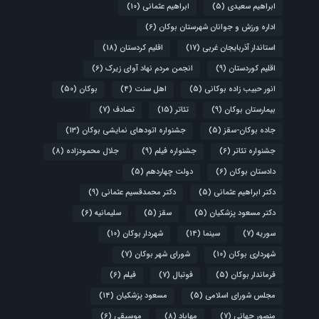
ابراهیم سعیدی
(5)
ابراهیم عثمانی
(10)
اداره ورزش و جوانان شهرستان بوکان
(6)
استاندار آذربایجان غربی
(17)
اقلیم کردستان
(18)
اقلیم کوردستان
(9)
انجمن مردم نهاد آوای زیرک
(6)
انور حبیب زاده بوکانی
(5)
اهل سنت
(4)
بوکان
(50)
بیمارستان بوکان
(9)
تئاتر
(15)
تصادف
(7)
جاده بوکان-سقز
(5)
جشنواره اتودهای نمایشی بوکان
(13)
جشنواره تئاتر
(6)
جشنواره فیلم
(9)
جلال محمودزاده
(8)
دادستان بوکان
(6)
دولت چهاردهم
(5)
دکتر ابراهیم عثمانی
(5)
دکتر محمدقسیم عثمانی
(9)
دکتر مسعود پزشکیان
(5)
سقز
(5)
سلیمانیه
(6)
سوریه
(7)
سینما
(14)
شهردار بوکان
(10)
شهرداری بوکان
(10)
شورای شهر بوکان
(7)
فرماندار بوکان
(5)
فوتبال
(7)
فیلم
(6)
مجلس شورای اسلامی
(5)
مسعود پزشکیان
(14)
منصور جهانی
(7)
مهاباد
(8)
موسیقی
(6)