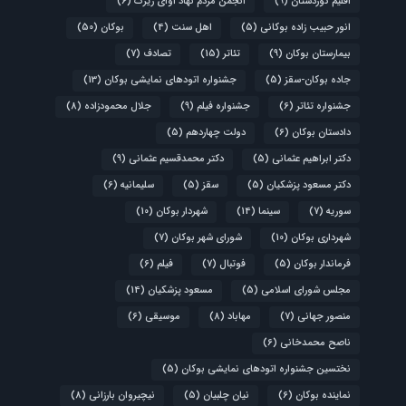
اقلیم کوردستان
(9)
انجمن مردم نهاد آوای زیرک
(6)
انور حبیب زاده بوکانی
(5)
اهل سنت
(4)
بوکان
(50)
بیمارستان بوکان
(9)
تئاتر
(15)
تصادف
(7)
جاده بوکان-سقز
(5)
جشنواره اتودهای نمایشی بوکان
(13)
جشنواره تئاتر
(6)
جشنواره فیلم
(9)
جلال محمودزاده
(8)
دادستان بوکان
(6)
دولت چهاردهم
(5)
دکتر ابراهیم عثمانی
(5)
دکتر محمدقسیم عثمانی
(9)
دکتر مسعود پزشکیان
(5)
سقز
(5)
سلیمانیه
(6)
سوریه
(7)
سینما
(14)
شهردار بوکان
(10)
شهرداری بوکان
(10)
شورای شهر بوکان
(7)
فرماندار بوکان
(5)
فوتبال
(7)
فیلم
(6)
مجلس شورای اسلامی
(5)
مسعود پزشکیان
(14)
منصور جهانی
(7)
مهاباد
(8)
موسیقی
(6)
ناصح محمدخانی
(6)
نختسین جشنواره اتودهای نمایشی بوکان
(5)
نماینده بوکان
(6)
نیان چلبیان
(5)
نیچیروان بارزانی
(8)