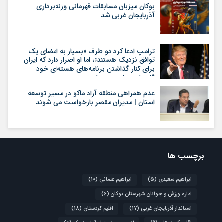
بوکان میزبان مسابقات قهرمانی وزنه‌برداری
آذربایجان غربی شد
ترامپ ادعا کرد دو طرف «بسیار به امضای یک
توافق نزدیک هستند»، اما او اصرار دارد که ایران
برای کنار گذاشتن برنامه‌های هسته‌ای خود
گام‌های بیشتری بردارد
عدم همراهی منطقه آزاد ماکو در مسیر توسعه
استان | مدیران مقصر بازخواست می شوند
برچسب ها
ابراهیم سعیدی
(5)
ابراهیم عثمانی
(10)
اداره ورزش و جوانان شهرستان بوکان
(6)
استاندار آذربایجان غربی
(17)
اقلیم کردستان
(18)