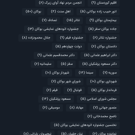
اقلیم کوردستان
(9)
انجمن مردم نهاد آوای زیرک
(6)
انور حبیب زاده بوکانی
(5)
اهل سنت
(4)
بوکان
(50)
بیمارستان بوکان
(9)
تئاتر
(15)
تصادف
(7)
جاده بوکان-سقز
(5)
جشنواره اتودهای نمایشی بوکان
(13)
جشنواره تئاتر
(6)
جشنواره فیلم
(9)
جلال محمودزاده
(8)
دادستان بوکان
(6)
دولت چهاردهم
(5)
دکتر ابراهیم عثمانی
(5)
دکتر محمدقسیم عثمانی
(9)
دکتر مسعود پزشکیان
(5)
سقز
(5)
سلیمانیه
(6)
سوریه
(7)
سینما
(14)
شهردار بوکان
(10)
شهرداری بوکان
(10)
شورای شهر بوکان
(7)
فرماندار بوکان
(5)
فوتبال
(7)
فیلم
(6)
مجلس شورای اسلامی
(5)
مسعود پزشکیان
(14)
منصور جهانی
(7)
مهاباد
(8)
موسیقی
(6)
ناصح محمدخانی
(6)
نختسین جشنواره اتودهای نمایشی بوکان
(5)
نماینده بوکان
(6)
نیان چلبیان
(5)
نیچیروان بارزانی
(8)