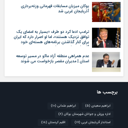
بوکان میزبان مسابقات قهرمانی وزنه‌برداری
آذربایجان غربی شد
ترامپ ادعا کرد دو طرف «بسیار به امضای یک
توافق نزدیک هستند»، اما او اصرار دارد که ایران
برای کنار گذاشتن برنامه‌های هسته‌ای خود
گام‌های بیشتری بردارد
عدم همراهی منطقه آزاد ماکو در مسیر توسعه
استان | مدیران مقصر بازخواست می شوند
برچسب ها
ابراهیم سعیدی
(5)
ابراهیم عثمانی
(10)
اداره ورزش و جوانان شهرستان بوکان
(6)
استاندار آذربایجان غربی
(17)
اقلیم کردستان
(18)