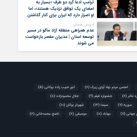
ترامپ ادعا کرد دو طرف «بسیار به
امضای یک توافق نزدیک هستند»، اما
او اصرار دارد که ایران برای کنار گذاشتن
برنامه‌های هسته‌ای خود گام‌های
ادریس عثمانی
بیشتری بردارد
عدم همراهی منطقه آزاد ماکو در مسیر
توسعه استان | مدیران مقصر بازخواست
می شوند
انجمن مردم نهاد آوای زیرک
(6)
انور حبیب زاده بوکانی
(5)
 تئاتر
(6)
جشنواره فیلم
(9)
جلال محمودزاده
(8)
سوریه
(7)
سینما
(14)
شهردار بوکان
(10)
 جهانی
(7)
مهاباد
(8)
موسیقی
(6)
ناصح محمدخانی
(6)