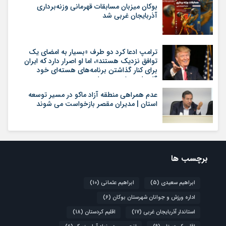
بوکان میزبان مسابقات قهرمانی وزنه‌برداری
آذربایجان غربی شد
ترامپ ادعا کرد دو طرف «بسیار به امضای یک
توافق نزدیک هستند»، اما او اصرار دارد که ایران
برای کنار گذاشتن برنامه‌های هسته‌ای خود
گام‌های بیشتری بردارد
عدم همراهی منطقه آزاد ماکو در مسیر توسعه
استان | مدیران مقصر بازخواست می شوند
برچسب ها
ابراهیم سعیدی
(5)
ابراهیم عثمانی
(10)
اداره ورزش و جوانان شهرستان بوکان
(6)
استاندار آذربایجان غربی
(17)
اقلیم کردستان
(18)