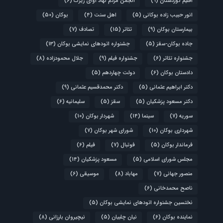
اقلیم کوردستان
(9)
انجمن مردم نهاد آوای زیرک
(6)
انور حبیب زاده بوکانی
(5)
اهل سنت
(4)
بوکان
(50)
بیمارستان بوکان
(9)
تئاتر
(15)
تصادف
(7)
جاده بوکان-سقز
(5)
جشنواره اتودهای نمایشی بوکان
(13)
جشنواره تئاتر
(6)
جشنواره فیلم
(9)
جلال محمودزاده
(8)
دادستان بوکان
(6)
دولت چهاردهم
(5)
دکتر ابراهیم عثمانی
(5)
دکتر محمدقسیم عثمانی
(9)
دکتر مسعود پزشکیان
(5)
سقز
(5)
سلیمانیه
(6)
سوریه
(7)
سینما
(14)
شهردار بوکان
(10)
شهرداری بوکان
(10)
شورای شهر بوکان
(7)
فرماندار بوکان
(5)
فوتبال
(7)
فیلم
(6)
مجلس شورای اسلامی
(5)
مسعود پزشکیان
(14)
منصور جهانی
(7)
مهاباد
(8)
موسیقی
(6)
ناصح محمدخانی
(6)
نختسین جشنواره اتودهای نمایشی بوکان
(5)
نماینده بوکان
(6)
نیان چلبیان
(5)
نیچیروان بارزانی
(8)