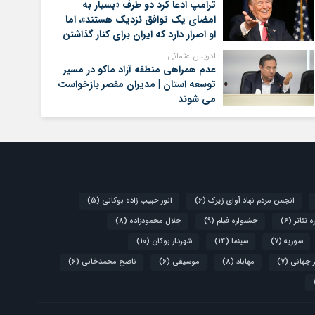
ترامپ ادعا کرد دو طرف «بسیار به
امضای یک توافق نزدیک هستند»، اما
او اصرار دارد که ایران برای کنار گذاشتن
برنامه‌های هسته‌ای خود گام‌های
ادریس عثمانی
بیشتری بردارد
عدم همراهی منطقه آزاد ماکو در مسیر
توسعه استان | مدیران مقصر بازخواست
می شوند
انجمن مردم نهاد آوای زیرک
(6)
انور حبیب زاده بوکانی
(5)
 تئاتر
(6)
جشنواره فیلم
(9)
جلال محمودزاده
(8)
سوریه
(7)
سینما
(14)
شهردار بوکان
(10)
 جهانی
(7)
مهاباد
(8)
موسیقی
(6)
ناصح محمدخانی
(6)