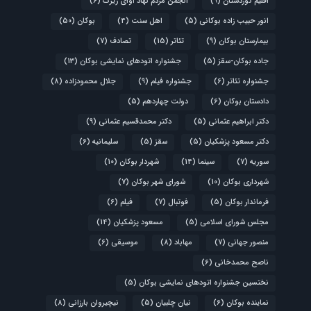
اقلیم کوردستان
(9)
انجمن مردم نهاد آوای زیرک
(6)
انور حبیب زاده بوکانی
(5)
اهل سنت
(4)
بوکان
(50)
بیمارستان بوکان
(9)
تئاتر
(15)
تصادف
(7)
جاده بوکان-سقز
(5)
جشنواره اتودهای نمایشی بوکان
(13)
جشنواره تئاتر
(6)
جشنواره فیلم
(9)
جلال محمودزاده
(8)
دادستان بوکان
(6)
دولت چهاردهم
(5)
دکتر ابراهیم عثمانی
(5)
دکتر محمدقسیم عثمانی
(9)
دکتر مسعود پزشکیان
(5)
سقز
(5)
سلیمانیه
(6)
سوریه
(7)
سینما
(14)
شهردار بوکان
(10)
شهرداری بوکان
(10)
شورای شهر بوکان
(7)
فرماندار بوکان
(5)
فوتبال
(7)
فیلم
(6)
مجلس شورای اسلامی
(5)
مسعود پزشکیان
(14)
منصور جهانی
(7)
مهاباد
(8)
موسیقی
(6)
ناصح محمدخانی
(6)
نختسین جشنواره اتودهای نمایشی بوکان
(5)
نماینده بوکان
(6)
نیان چلبیان
(5)
نیچیروان بارزانی
(8)