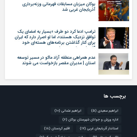
بوکان میزبان مسابقات قهرمانی وزنه‌برداری
آذربایجان غربی شد
ترامپ ادعا کرد دو طرف «بسیار به امضای یک
توافق نزدیک هستند»، اما او اصرار دارد که ایران
برای کنار گذاشتن برنامه‌های هسته‌ای خود
گام‌های بیشتری بردارد
عدم همراهی منطقه آزاد ماکو در مسیر توسعه
استان | مدیران مقصر بازخواست می شوند
برچسب ها
ابراهیم سعیدی
(5)
ابراهیم عثمانی
(10)
اداره ورزش و جوانان شهرستان بوکان
(6)
استاندار آذربایجان غربی
(17)
اقلیم کردستان
(18)