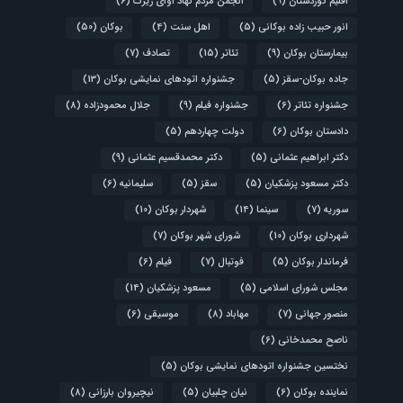
اقلیم کوردستان
(9)
انجمن مردم نهاد آوای زیرک
(6)
انور حبیب زاده بوکانی
(5)
اهل سنت
(4)
بوکان
(50)
بیمارستان بوکان
(9)
تئاتر
(15)
تصادف
(7)
جاده بوکان-سقز
(5)
جشنواره اتودهای نمایشی بوکان
(13)
جشنواره تئاتر
(6)
جشنواره فیلم
(9)
جلال محمودزاده
(8)
دادستان بوکان
(6)
دولت چهاردهم
(5)
دکتر ابراهیم عثمانی
(5)
دکتر محمدقسیم عثمانی
(9)
دکتر مسعود پزشکیان
(5)
سقز
(5)
سلیمانیه
(6)
سوریه
(7)
سینما
(14)
شهردار بوکان
(10)
شهرداری بوکان
(10)
شورای شهر بوکان
(7)
فرماندار بوکان
(5)
فوتبال
(7)
فیلم
(6)
مجلس شورای اسلامی
(5)
مسعود پزشکیان
(14)
منصور جهانی
(7)
مهاباد
(8)
موسیقی
(6)
ناصح محمدخانی
(6)
نختسین جشنواره اتودهای نمایشی بوکان
(5)
نماینده بوکان
(6)
نیان چلبیان
(5)
نیچیروان بارزانی
(8)