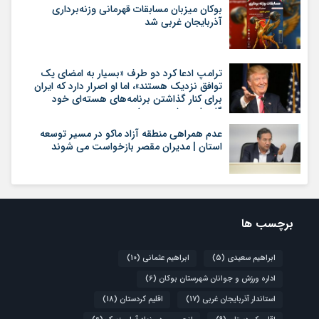
بوکان میزبان مسابقات قهرمانی وزنه‌برداری
آذربایجان غربی شد
ترامپ ادعا کرد دو طرف «بسیار به امضای یک
توافق نزدیک هستند»، اما او اصرار دارد که ایران
برای کنار گذاشتن برنامه‌های هسته‌ای خود
گام‌های بیشتری بردارد
عدم همراهی منطقه آزاد ماکو در مسیر توسعه
استان | مدیران مقصر بازخواست می شوند
برچسب ها
ابراهیم سعیدی
(5)
ابراهیم عثمانی
(10)
اداره ورزش و جوانان شهرستان بوکان
(6)
استاندار آذربایجان غربی
(17)
اقلیم کردستان
(18)