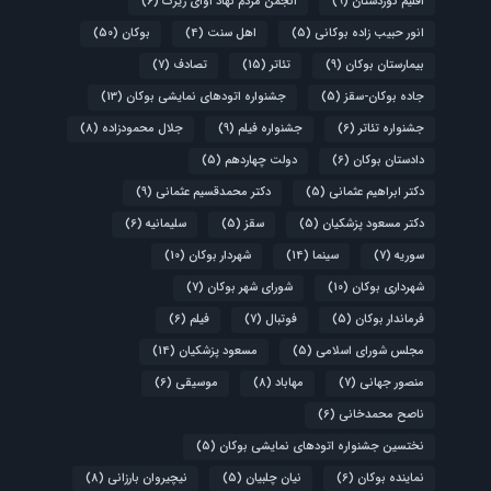
اقلیم کوردستان
(9)
انجمن مردم نهاد آوای زیرک
(6)
انور حبیب زاده بوکانی
(5)
اهل سنت
(4)
بوکان
(50)
بیمارستان بوکان
(9)
تئاتر
(15)
تصادف
(7)
جاده بوکان-سقز
(5)
جشنواره اتودهای نمایشی بوکان
(13)
جشنواره تئاتر
(6)
جشنواره فیلم
(9)
جلال محمودزاده
(8)
دادستان بوکان
(6)
دولت چهاردهم
(5)
دکتر ابراهیم عثمانی
(5)
دکتر محمدقسیم عثمانی
(9)
دکتر مسعود پزشکیان
(5)
سقز
(5)
سلیمانیه
(6)
سوریه
(7)
سینما
(14)
شهردار بوکان
(10)
شهرداری بوکان
(10)
شورای شهر بوکان
(7)
فرماندار بوکان
(5)
فوتبال
(7)
فیلم
(6)
مجلس شورای اسلامی
(5)
مسعود پزشکیان
(14)
منصور جهانی
(7)
مهاباد
(8)
موسیقی
(6)
ناصح محمدخانی
(6)
نختسین جشنواره اتودهای نمایشی بوکان
(5)
نماینده بوکان
(6)
نیان چلبیان
(5)
نیچیروان بارزانی
(8)