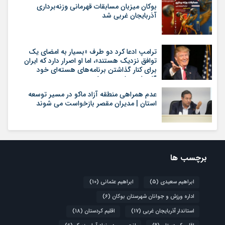
بوکان میزبان مسابقات قهرمانی وزنه‌برداری
آذربایجان غربی شد
ترامپ ادعا کرد دو طرف «بسیار به امضای یک
توافق نزدیک هستند»، اما او اصرار دارد که ایران
برای کنار گذاشتن برنامه‌های هسته‌ای خود
گام‌های بیشتری بردارد
عدم همراهی منطقه آزاد ماکو در مسیر توسعه
استان | مدیران مقصر بازخواست می شوند
برچسب ها
ابراهیم سعیدی
(5)
ابراهیم عثمانی
(10)
اداره ورزش و جوانان شهرستان بوکان
(6)
استاندار آذربایجان غربی
(17)
اقلیم کردستان
(18)