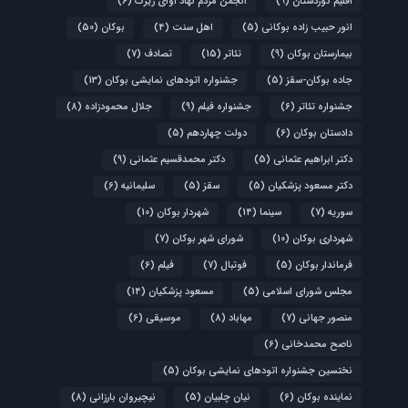
اقلیم کوردستان
(9)
انجمن مردم نهاد آوای زیرک
(6)
انور حبیب زاده بوکانی
(5)
اهل سنت
(4)
بوکان
(50)
بیمارستان بوکان
(9)
تئاتر
(15)
تصادف
(7)
جاده بوکان-سقز
(5)
جشنواره اتودهای نمایشی بوکان
(13)
جشنواره تئاتر
(6)
جشنواره فیلم
(9)
جلال محمودزاده
(8)
دادستان بوکان
(6)
دولت چهاردهم
(5)
دکتر ابراهیم عثمانی
(5)
دکتر محمدقسیم عثمانی
(9)
دکتر مسعود پزشکیان
(5)
سقز
(5)
سلیمانیه
(6)
سوریه
(7)
سینما
(14)
شهردار بوکان
(10)
شهرداری بوکان
(10)
شورای شهر بوکان
(7)
فرماندار بوکان
(5)
فوتبال
(7)
فیلم
(6)
مجلس شورای اسلامی
(5)
مسعود پزشکیان
(14)
منصور جهانی
(7)
مهاباد
(8)
موسیقی
(6)
ناصح محمدخانی
(6)
نختسین جشنواره اتودهای نمایشی بوکان
(5)
نماینده بوکان
(6)
نیان چلبیان
(5)
نیچیروان بارزانی
(8)