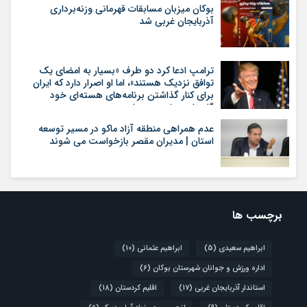
بوکان میزبان مسابقات قهرمانی وزنه‌برداری
آذربایجان غربی شد
ترامپ ادعا کرد دو طرف «بسیار به امضای یک
توافق نزدیک هستند»، اما او اصرار دارد که ایران
برای کنار گذاشتن برنامه‌های هسته‌ای خود
گام‌های بیشتری بردارد
عدم همراهی منطقه آزاد ماکو در مسیر توسعه
استان | مدیران مقصر بازخواست می شوند
برچسب ها
ابراهیم سعیدی
(5)
ابراهیم عثمانی
(10)
اداره ورزش و جوانان شهرستان بوکان
(6)
استاندار آذربایجان غربی
(17)
اقلیم کردستان
(18)