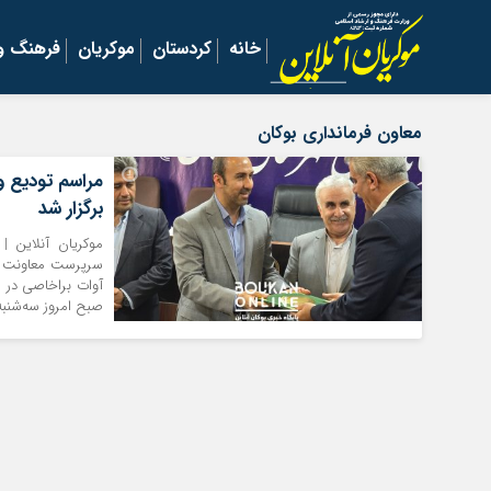
خانه
کردستان
موکریان
فرهنگ و 
معاون فرمانداری بوکان
مراسم تودیع و
برگزار شد
موکریان آنلاین |
سرپرست معاونت سی
آوات براخاصی در 
صبح امروز سه‌شنبه ۷ مرداد ماه ۱۴۰۴ با 