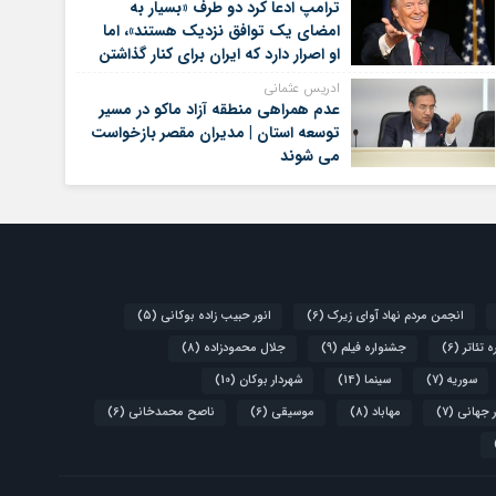
ترامپ ادعا کرد دو طرف «بسیار به
امضای یک توافق نزدیک هستند»، اما
او اصرار دارد که ایران برای کنار گذاشتن
برنامه‌های هسته‌ای خود گام‌های
ادریس عثمانی
بیشتری بردارد
عدم همراهی منطقه آزاد ماکو در مسیر
توسعه استان | مدیران مقصر بازخواست
می شوند
انجمن مردم نهاد آوای زیرک
(6)
انور حبیب زاده بوکانی
(5)
 تئاتر
(6)
جشنواره فیلم
(9)
جلال محمودزاده
(8)
سوریه
(7)
سینما
(14)
شهردار بوکان
(10)
 جهانی
(7)
مهاباد
(8)
موسیقی
(6)
ناصح محمدخانی
(6)