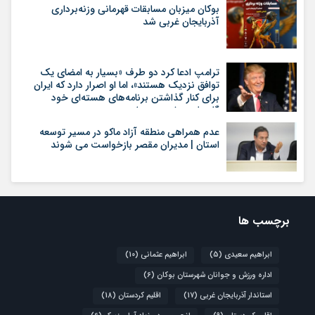
بوکان میزبان مسابقات قهرمانی وزنه‌برداری
آذربایجان غربی شد
ترامپ ادعا کرد دو طرف «بسیار به امضای یک
توافق نزدیک هستند»، اما او اصرار دارد که ایران
برای کنار گذاشتن برنامه‌های هسته‌ای خود
گام‌های بیشتری بردارد
عدم همراهی منطقه آزاد ماکو در مسیر توسعه
استان | مدیران مقصر بازخواست می شوند
برچسب ها
ابراهیم سعیدی
(5)
ابراهیم عثمانی
(10)
اداره ورزش و جوانان شهرستان بوکان
(6)
استاندار آذربایجان غربی
(17)
اقلیم کردستان
(18)