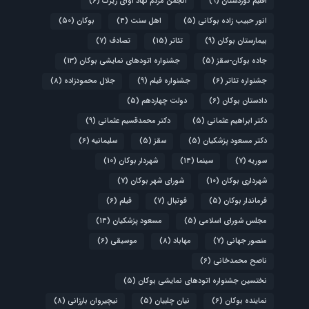
اقلیم کوردستان
(9)
انجمن مردم نهاد آوای زیرک
(6)
انور حبیب زاده بوکانی
(5)
اهل سنت
(4)
بوکان
(50)
بیمارستان بوکان
(9)
تئاتر
(15)
تصادف
(7)
جاده بوکان-سقز
(5)
جشنواره اتودهای نمایشی بوکان
(13)
جشنواره تئاتر
(6)
جشنواره فیلم
(9)
جلال محمودزاده
(8)
دادستان بوکان
(6)
دولت چهاردهم
(5)
دکتر ابراهیم عثمانی
(5)
دکتر محمدقسیم عثمانی
(9)
دکتر مسعود پزشکیان
(5)
سقز
(5)
سلیمانیه
(6)
سوریه
(7)
سینما
(14)
شهردار بوکان
(10)
شهرداری بوکان
(10)
شورای شهر بوکان
(7)
فرماندار بوکان
(5)
فوتبال
(7)
فیلم
(6)
مجلس شورای اسلامی
(5)
مسعود پزشکیان
(14)
منصور جهانی
(7)
مهاباد
(8)
موسیقی
(6)
ناصح محمدخانی
(6)
نختسین جشنواره اتودهای نمایشی بوکان
(5)
نماینده بوکان
(6)
نیان چلبیان
(5)
نیچیروان بارزانی
(8)