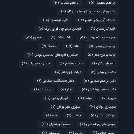
ابراهیم سعیدی
(5)
ابراهیم عثمانی
(10)
اداره ورزش و جوانان شهرستان بوکان
(6)
استاندار آذربایجان غربی
(17)
اقلیم کردستان
(18)
اقلیم کوردستان
(9)
انجمن مردم نهاد آوای زیرک
(6)
انور حبیب زاده بوکانی
(5)
اهل سنت
(4)
بوکان
(50)
بیمارستان بوکان
(9)
تئاتر
(15)
تصادف
(7)
جاده بوکان-سقز
(5)
جشنواره اتودهای نمایشی بوکان
(13)
جشنواره تئاتر
(6)
جشنواره فیلم
(9)
جلال محمودزاده
(8)
دادستان بوکان
(6)
دولت چهاردهم
(5)
دکتر ابراهیم عثمانی
(5)
دکتر محمدقسیم عثمانی
(9)
دکتر مسعود پزشکیان
(5)
سقز
(5)
سلیمانیه
(6)
سوریه
(7)
سینما
(14)
شهردار بوکان
(10)
شهرداری بوکان
(10)
شورای شهر بوکان
(7)
فرماندار بوکان
(5)
فوتبال
(7)
فیلم
(6)
مجلس شورای اسلامی
(5)
مسعود پزشکیان
(14)
منصور جهانی
(7)
مهاباد
(8)
موسیقی
(6)