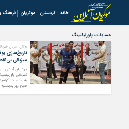
خانه
کردستان
موکریان
فرهنگ و 
مسابقات پاورلیفتینگ
بوکان، میزبان قهرما
تاریخ‌سازی بو
میزبانی بی‌نق
موکریان آنلاین | 
قهرمانی پاورلیفتین
به مناسبت گرامی
صبح روز پنجشنبه ۱ آبان ۱۴۰۴، با حضور پرشور چهره‌های شاخص شهرستانی و استانی از […]