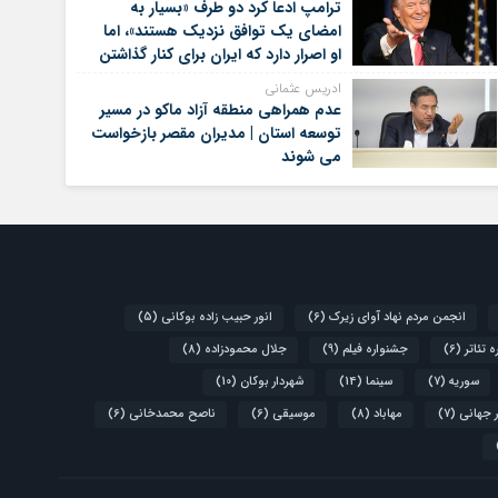
ترامپ ادعا کرد دو طرف «بسیار به
امضای یک توافق نزدیک هستند»، اما
او اصرار دارد که ایران برای کنار گذاشتن
برنامه‌های هسته‌ای خود گام‌های
ادریس عثمانی
بیشتری بردارد
عدم همراهی منطقه آزاد ماکو در مسیر
توسعه استان | مدیران مقصر بازخواست
می شوند
انجمن مردم نهاد آوای زیرک
(6)
انور حبیب زاده بوکانی
(5)
 تئاتر
(6)
جشنواره فیلم
(9)
جلال محمودزاده
(8)
سوریه
(7)
سینما
(14)
شهردار بوکان
(10)
 جهانی
(7)
مهاباد
(8)
موسیقی
(6)
ناصح محمدخانی
(6)