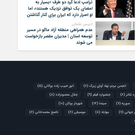
ترامپ ادعا کرد دو طرف «بسیار به
امضای یک توافق نزدیک هستند»، اما
او اصرار دارد که ایران برای کنار گذاشتن
برنامه‌های هسته‌ای خود گام‌های
ادریس عثمانی
بیشتری بردارد
عدم همراهی منطقه آزاد ماکو در مسیر
توسعه استان | مدیران مقصر بازخواست
می شوند
انجمن مردم نهاد آوای زیرک
(6)
انور حبیب زاده بوکانی
(5)
 تئاتر
(6)
جشنواره فیلم
(9)
جلال محمودزاده
(8)
سوریه
(7)
سینما
(14)
شهردار بوکان
(10)
 جهانی
(7)
مهاباد
(8)
موسیقی
(6)
ناصح محمدخانی
(6)