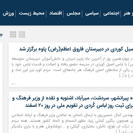
هنر
اجتماعی
سیاسی
مجلس
اقتصاد
محیط زیست
ورزش
جد
ل کوردی در دبیرستان فاروق اعظم(رض) پاوه برگزار شد
در چهاردهمین روز از آخرین ماه پاییز دبیران و دانش‌آموزان دبیرستان متوسطه
ض) با لباس اصیل کوردی در مدرسه حضور یافته و اصالت و قدمت لباس خود را
یکی از نمادهای اصلی فرهنگ هر جامعه‌ای است. مردم کورد نیز این نماد و
ا با […]
 پیرانشهر، سردشت، میرآباد، اشنویه و نقده از وزیر فرهنگ و
ی ثبت روز لباس کُردی در تقویم ملی در روز ۲۰ اسفند
مهندس کمال حسین‌پور با ارسال نامه‌ای به صالحی وزیر فرهنگ و ارشاد اسلامی
نی همچون رنگین کمانی زیبا، مظهر انسجام و اتحاد کشور هستند. همه مردم
د، ترک، لر، بلوچ، تالش، بختیاری، گیلکی و … دوشادوش هم و با یاری یکدیگر
 را در […]