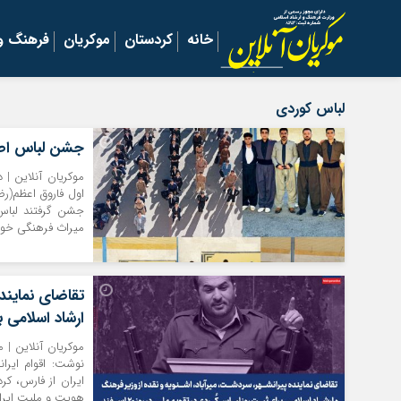
خانه
کردستان
موکریان
فرهنگ و 
لباس کوردی
جشن لباس اصی
موکریان آنلاین | 
اول فاروق اعظم(ر
جشن گرفتند لباس 
میراث فرهنگی خود ر
تقاضای نماینده
ارشاد اسلامی برا
موکریان آنلاین | 
نوشت: اقوام ایرا
ایران از فارس، کر
هویت و ملیت ایرانی