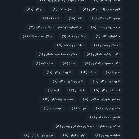
اقلیم کوردستان
(9)
انجمن مردم نهاد آوای زیرک
(6)
انور حبیب زاده بوکانی
(5)
اهل سنت
(4)
بوکان
(50)
بیمارستان بوکان
(9)
تئاتر
(15)
تصادف
(7)
جاده بوکان-سقز
(5)
جشنواره اتودهای نمایشی بوکان
(13)
جشنواره تئاتر
(6)
جشنواره فیلم
(9)
جلال محمودزاده
(8)
دادستان بوکان
(6)
دولت چهاردهم
(5)
دکتر ابراهیم عثمانی
(5)
دکتر محمدقسیم عثمانی
(9)
دکتر مسعود پزشکیان
(5)
سقز
(5)
سلیمانیه
(6)
سوریه
(7)
سینما
(14)
شهردار بوکان
(10)
شهرداری بوکان
(10)
شورای شهر بوکان
(7)
فرماندار بوکان
(5)
فوتبال
(7)
فیلم
(6)
مجلس شورای اسلامی
(5)
مسعود پزشکیان
(14)
منصور جهانی
(7)
مهاباد
(8)
موسیقی
(6)
ناصح محمدخانی
(6)
نختسین جشنواره اتودهای نمایشی بوکان
(5)
نماینده بوکان
(6)
نیان چلبیان
(5)
نیچیروان بارزانی
(8)