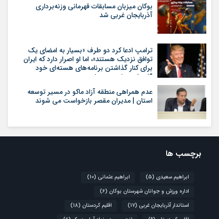
بوکان میزبان مسابقات قهرمانی وزنه‌برداری
آذربایجان غربی شد
ترامپ ادعا کرد دو طرف «بسیار به امضای یک
توافق نزدیک هستند»، اما او اصرار دارد که ایران
برای کنار گذاشتن برنامه‌های هسته‌ای خود
گام‌های بیشتری بردارد
عدم همراهی منطقه آزاد ماکو در مسیر توسعه
استان | مدیران مقصر بازخواست می شوند
برچسب ها
ابراهیم سعیدی
(5)
ابراهیم عثمانی
(10)
اداره ورزش و جوانان شهرستان بوکان
(6)
استاندار آذربایجان غربی
(17)
اقلیم کردستان
(18)