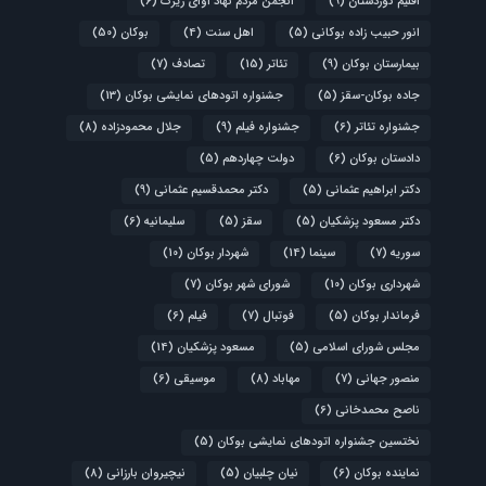
اقلیم کوردستان
(9)
انجمن مردم نهاد آوای زیرک
(6)
انور حبیب زاده بوکانی
(5)
اهل سنت
(4)
بوکان
(50)
بیمارستان بوکان
(9)
تئاتر
(15)
تصادف
(7)
جاده بوکان-سقز
(5)
جشنواره اتودهای نمایشی بوکان
(13)
جشنواره تئاتر
(6)
جشنواره فیلم
(9)
جلال محمودزاده
(8)
دادستان بوکان
(6)
دولت چهاردهم
(5)
دکتر ابراهیم عثمانی
(5)
دکتر محمدقسیم عثمانی
(9)
دکتر مسعود پزشکیان
(5)
سقز
(5)
سلیمانیه
(6)
سوریه
(7)
سینما
(14)
شهردار بوکان
(10)
شهرداری بوکان
(10)
شورای شهر بوکان
(7)
فرماندار بوکان
(5)
فوتبال
(7)
فیلم
(6)
مجلس شورای اسلامی
(5)
مسعود پزشکیان
(14)
منصور جهانی
(7)
مهاباد
(8)
موسیقی
(6)
ناصح محمدخانی
(6)
نختسین جشنواره اتودهای نمایشی بوکان
(5)
نماینده بوکان
(6)
نیان چلبیان
(5)
نیچیروان بارزانی
(8)