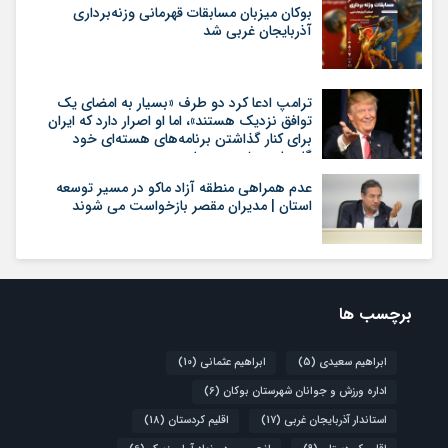
بوکان میزبان مسابقات قهرمانی وزنه‌برداری
آذربایجان غربی شد
ترامپ ادعا کرد دو طرف «بسیار به امضای یک
توافق نزدیک هستند»، اما او اصرار دارد که ایران
برای کنار گذاشتن برنامه‌های هسته‌ای خود
گام‌های بیشتری بردارد
عدم همراهی منطقه آزاد ماکو در مسیر توسعه
استان | مدیران مقصر بازخواست می شوند
برچسب ها
ابراهیم سعیدی
(5)
ابراهیم عثمانی
(10)
اداره ورزش و جوانان شهرستان بوکان
(6)
استاندار آذربایجان غربی
(17)
اقلیم کردستان
(18)