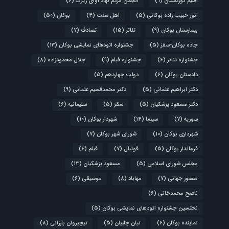
اقلیم کوردستان
(9)
انجمن مردم نهاد آوای زیرک
(6)
انور حبیب زاده بوکانی
(5)
اهل سنت
(4)
بوکان
(50)
بیمارستان بوکان
(9)
تئاتر
(15)
تصادف
(7)
جاده بوکان-سقز
(5)
جشنواره اتودهای نمایشی بوکان
(13)
جشنواره تئاتر
(6)
جشنواره فیلم
(9)
جلال محمودزاده
(8)
دادستان بوکان
(6)
دولت چهاردهم
(5)
دکتر ابراهیم عثمانی
(5)
دکتر محمدقسیم عثمانی
(9)
دکتر مسعود پزشکیان
(5)
سقز
(5)
سلیمانیه
(6)
سوریه
(7)
سینما
(14)
شهردار بوکان
(10)
شهرداری بوکان
(10)
شورای شهر بوکان
(7)
فرماندار بوکان
(5)
فوتبال
(7)
فیلم
(6)
مجلس شورای اسلامی
(5)
مسعود پزشکیان
(14)
منصور جهانی
(7)
مهاباد
(8)
موسیقی
(6)
ناصح محمدخانی
(6)
نختسین جشنواره اتودهای نمایشی بوکان
(5)
نماینده بوکان
(6)
نیان چلبیان
(5)
نیچیروان بارزانی
(8)