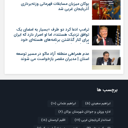
بوکان میزبان مسابقات قهرمانی وزنه‌برداری
آذربایجان غربی شد
ترامپ ادعا کرد دو طرف «بسیار به امضای یک
توافق نزدیک هستند»، اما او اصرار دارد که ایران
برای کنار گذاشتن برنامه‌های هسته‌ای خود
گام‌های بیشتری بردارد
عدم همراهی منطقه آزاد ماکو در مسیر توسعه
استان | مدیران مقصر بازخواست می شوند
برچسب ها
ابراهیم سعیدی
(5)
ابراهیم عثمانی
(10)
اداره ورزش و جوانان شهرستان بوکان
(6)
استاندار آذربایجان غربی
(17)
اقلیم کردستان
(18)