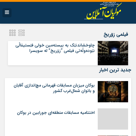
فیلمی زۆریخ
چاوخشاندنێک به بیسته‌مین خولی فێستیڤاڵی
نێوده‌وڵه‌تی فیلمی “زۆریخ” له سویسرا
جدید ترین اخبار
بوکان میزبان مسابقات قهرمانی مچ‌اندازی آقایان
و بانوان شمال‌غرب کشور
اختتامیه مسابقات منطقه‌ای جورابین در بوکان