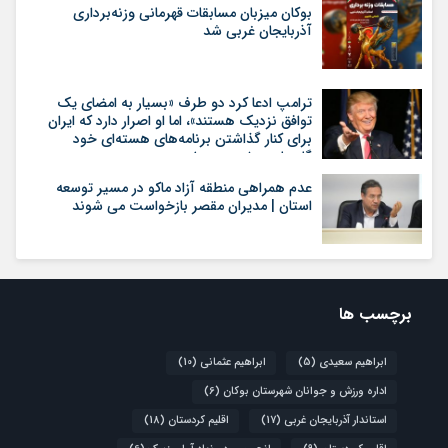
بوکان میزبان مسابقات قهرمانی وزنه‌برداری
آذربایجان غربی شد
ترامپ ادعا کرد دو طرف «بسیار به امضای یک
توافق نزدیک هستند»، اما او اصرار دارد که ایران
برای کنار گذاشتن برنامه‌های هسته‌ای خود
گام‌های بیشتری بردارد
عدم همراهی منطقه آزاد ماکو در مسیر توسعه
استان | مدیران مقصر بازخواست می شوند
برچسب ها
ابراهیم سعیدی
(5)
ابراهیم عثمانی
(10)
اداره ورزش و جوانان شهرستان بوکان
(6)
استاندار آذربایجان غربی
(17)
اقلیم کردستان
(18)