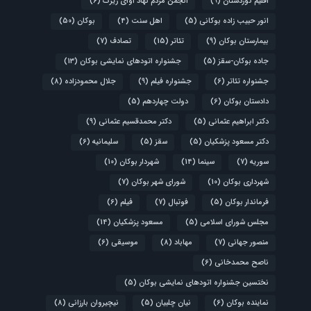
اقلیم کوردستان
(9)
انجمن مردم نهاد آوای زیرک
(6)
انور حبیب زاده بوکانی
(5)
اهل سنت
(4)
بوکان
(50)
بیمارستان بوکان
(9)
تئاتر
(15)
تصادف
(7)
جاده بوکان-سقز
(5)
جشنواره اتودهای نمایشی بوکان
(13)
جشنواره تئاتر
(6)
جشنواره فیلم
(9)
جلال محمودزاده
(8)
دادستان بوکان
(6)
دولت چهاردهم
(5)
دکتر ابراهیم عثمانی
(5)
دکتر محمدقسیم عثمانی
(9)
دکتر مسعود پزشکیان
(5)
سقز
(5)
سلیمانیه
(6)
سوریه
(7)
سینما
(14)
شهردار بوکان
(10)
شهرداری بوکان
(10)
شورای شهر بوکان
(7)
فرماندار بوکان
(5)
فوتبال
(7)
فیلم
(6)
مجلس شورای اسلامی
(5)
مسعود پزشکیان
(14)
منصور جهانی
(7)
مهاباد
(8)
موسیقی
(6)
ناصح محمدخانی
(6)
نختسین جشنواره اتودهای نمایشی بوکان
(5)
نماینده بوکان
(6)
نیان چلبیان
(5)
نیچیروان بارزانی
(8)