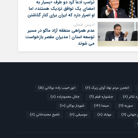
ترامپ ادعا کرد دو طرف «بسیار به
امضای یک توافق نزدیک هستند»، اما
او اصرار دارد که ایران برای کنار گذاشتن
برنامه‌های هسته‌ای خود گام‌های
ادریس عثمانی
بیشتری بردارد
عدم همراهی منطقه آزاد ماکو در مسیر
توسعه استان | مدیران مقصر بازخواست
می شوند
انجمن مردم نهاد آوای زیرک
(6)
انور حبیب زاده بوکانی
(5)
 تئاتر
(6)
جشنواره فیلم
(9)
جلال محمودزاده
(8)
سوریه
(7)
سینما
(14)
شهردار بوکان
(10)
 جهانی
(7)
مهاباد
(8)
موسیقی
(6)
ناصح محمدخانی
(6)