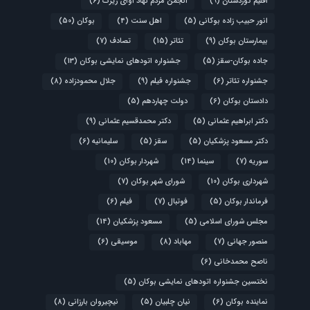
اقلیم کوردستان
(9)
انجمن مردم نهاد آوای زیرک
(6)
انور حبیب زاده بوکانی
(5)
اهل سنت
(4)
بوکان
(50)
بیمارستان بوکان
(9)
تئاتر
(15)
تصادف
(7)
جاده بوکان-سقز
(5)
جشنواره اتودهای نمایشی بوکان
(13)
جشنواره تئاتر
(6)
جشنواره فیلم
(9)
جلال محمودزاده
(8)
دادستان بوکان
(6)
دولت چهاردهم
(5)
دکتر ابراهیم عثمانی
(5)
دکتر محمدقسیم عثمانی
(9)
دکتر مسعود پزشکیان
(5)
سقز
(5)
سلیمانیه
(6)
سوریه
(7)
سینما
(14)
شهردار بوکان
(10)
شهرداری بوکان
(10)
شورای شهر بوکان
(7)
فرماندار بوکان
(5)
فوتبال
(7)
فیلم
(6)
مجلس شورای اسلامی
(5)
مسعود پزشکیان
(14)
منصور جهانی
(7)
مهاباد
(8)
موسیقی
(6)
ناصح محمدخانی
(6)
نختسین جشنواره اتودهای نمایشی بوکان
(5)
نماینده بوکان
(6)
نیان چلبیان
(5)
نیچیروان بارزانی
(8)