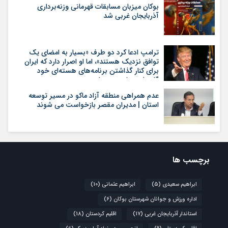
بوکان میزبان مسابقات قهرمانی وزنه‌برداری
آذربایجان غربی شد
ترامپ ادعا کرد دو طرف «بسیار به امضای یک
توافق نزدیک هستند»، اما او اصرار دارد که ایران
برای کنار گذاشتن برنامه‌های هسته‌ای خود
گام‌های بیشتری بردارد
عدم همراهی منطقه آزاد ماکو در مسیر توسعه
استان | مدیران مقصر بازخواست می شوند
برچسب ها
ابراهیم سعیدی
(5)
ابراهیم عثمانی
(10)
اداره ورزش و جوانان شهرستان بوکان
(6)
استاندار آذربایجان غربی
(17)
اقلیم کردستان
(18)