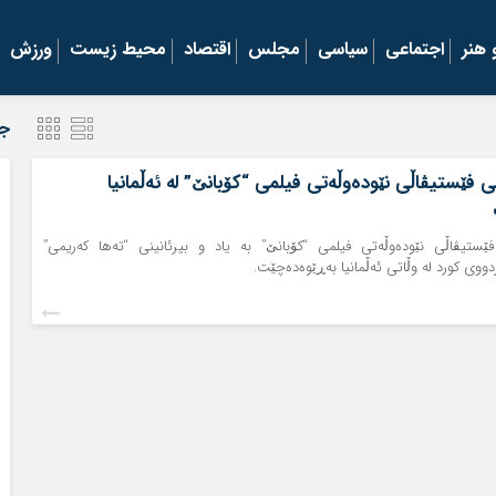
هنر
اجتماعی
سیاسی
مجلس
اقتصاد
محیط زیست
ورزش
جد
 فێستیڤاڵی نێودەوڵەتی فیلمی “کۆبانێ” لە ئەڵمانیا
ستیڤاڵی نێودەوڵەتی فیلمی “کۆبانێ” به یاد و بیرئانینی “ته‌ها که‌ریمی”
ووی کورد لە وڵاتی ئەڵمانیا بەڕێوەده‌چێت.