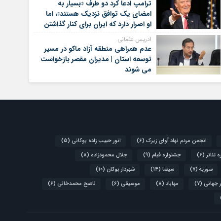
ترامپ ادعا کرد دو طرف «بسیار به
امضای یک توافق نزدیک هستند»، اما
او اصرار دارد که ایران برای کنار گذاشتن
برنامه‌های هسته‌ای خود گام‌های
ادریس عثمانی
بیشتری بردارد
عدم همراهی منطقه آزاد ماکو در مسیر
توسعه استان | مدیران مقصر بازخواست
می شوند
انجمن مردم نهاد آوای زیرک
(6)
انور حبیب زاده بوکانی
(5)
 تئاتر
(6)
جشنواره فیلم
(9)
جلال محمودزاده
(8)
سوریه
(7)
سینما
(14)
شهردار بوکان
(10)
 جهانی
(7)
مهاباد
(8)
موسیقی
(6)
ناصح محمدخانی
(6)