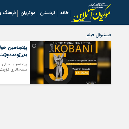
خانه
کردستان
موکریان
فرهنگ و 
فستیوال فیلم
پێنجەمین خولی
بەڕێوەده‌چێت
پێنجەمین خولی فێ
سینه‌ماکاری کۆچکرد