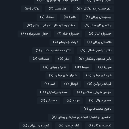
اقلیم کوردستان
(9)
انجمن مردم نهاد آوای زیرک
(6)
انور حبیب زاده بوکانی
(5)
اهل سنت
(4)
بوکان
(50)
بیمارستان بوکان
(9)
تئاتر
(15)
تصادف
(7)
جاده بوکان-سقز
(5)
جشنواره اتودهای نمایشی بوکان
(13)
جشنواره تئاتر
(6)
جشنواره فیلم
(9)
جلال محمودزاده
(8)
دادستان بوکان
(6)
دولت چهاردهم
(5)
دکتر ابراهیم عثمانی
(5)
دکتر محمدقسیم عثمانی
(9)
دکتر مسعود پزشکیان
(5)
سقز
(5)
سلیمانیه
(6)
سوریه
(7)
سینما
(14)
شهردار بوکان
(10)
شهرداری بوکان
(10)
شورای شهر بوکان
(7)
فرماندار بوکان
(5)
فوتبال
(7)
فیلم
(6)
مجلس شورای اسلامی
(5)
مسعود پزشکیان
(14)
منصور جهانی
(7)
مهاباد
(8)
موسیقی
(6)
ناصح محمدخانی
(6)
نختسین جشنواره اتودهای نمایشی بوکان
(5)
نماینده بوکان
(6)
نیان چلبیان
(5)
نیچیروان بارزانی
(8)