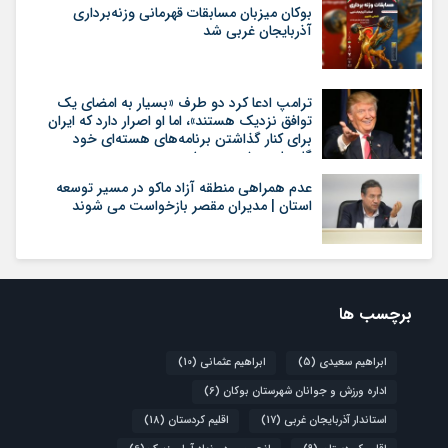
بوکان میزبان مسابقات قهرمانی وزنه‌برداری
آذربایجان غربی شد
ترامپ ادعا کرد دو طرف «بسیار به امضای یک
توافق نزدیک هستند»، اما او اصرار دارد که ایران
برای کنار گذاشتن برنامه‌های هسته‌ای خود
گام‌های بیشتری بردارد
عدم همراهی منطقه آزاد ماکو در مسیر توسعه
استان | مدیران مقصر بازخواست می شوند
برچسب ها
ابراهیم سعیدی
(5)
ابراهیم عثمانی
(10)
اداره ورزش و جوانان شهرستان بوکان
(6)
استاندار آذربایجان غربی
(17)
اقلیم کردستان
(18)