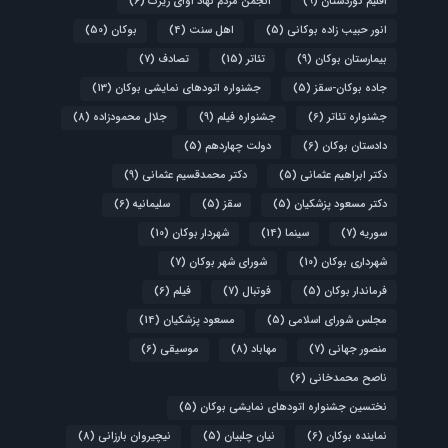
اقلیم کوردستان
(9)
انجمن مردم نهاد آوای زیرک
(6)
انور حبیب زاده بوکانی
(5)
اهل سنت
(4)
بوکان
(50)
بیمارستان بوکان
(9)
تئاتر
(15)
تصادف
(7)
جاده بوکان-سقز
(5)
جشنواره اتودهای نمایشی بوکان
(13)
جشنواره تئاتر
(6)
جشنواره فیلم
(9)
جلال محمودزاده
(8)
دادستان بوکان
(6)
دولت چهاردهم
(5)
دکتر ابراهیم عثمانی
(5)
دکتر محمدقسیم عثمانی
(9)
دکتر مسعود پزشکیان
(5)
سقز
(5)
سلیمانیه
(6)
سوریه
(7)
سینما
(14)
شهردار بوکان
(10)
شهرداری بوکان
(10)
شورای شهر بوکان
(7)
فرماندار بوکان
(5)
فوتبال
(7)
فیلم
(6)
مجلس شورای اسلامی
(5)
مسعود پزشکیان
(14)
منصور جهانی
(7)
مهاباد
(8)
موسیقی
(6)
ناصح محمدخانی
(6)
نختسین جشنواره اتودهای نمایشی بوکان
(5)
نماینده بوکان
(6)
نیان چلبیان
(5)
نیچیروان بارزانی
(8)