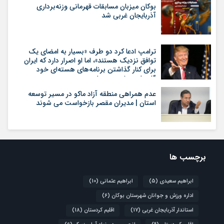
بوکان میزبان مسابقات قهرمانی وزنه‌برداری
آذربایجان غربی شد
ترامپ ادعا کرد دو طرف «بسیار به امضای یک
توافق نزدیک هستند»، اما او اصرار دارد که ایران
برای کنار گذاشتن برنامه‌های هسته‌ای خود
گام‌های بیشتری بردارد
عدم همراهی منطقه آزاد ماکو در مسیر توسعه
استان | مدیران مقصر بازخواست می شوند
برچسب ها
ابراهیم سعیدی
(5)
ابراهیم عثمانی
(10)
اداره ورزش و جوانان شهرستان بوکان
(6)
استاندار آذربایجان غربی
(17)
اقلیم کردستان
(18)