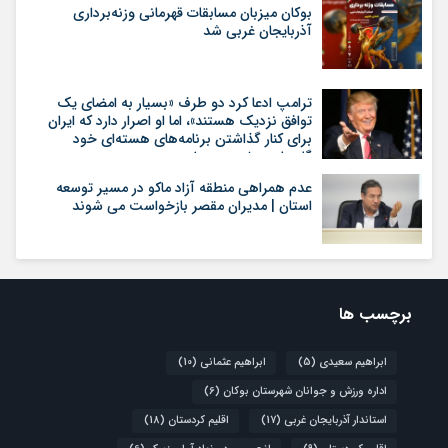
بوکان میزبان مسابقات قهرمانی وزنه‌برداری
آذربایجان غربی شد
ترامپ ادعا کرد دو طرف «بسیار به امضای یک
توافق نزدیک هستند»، اما او اصرار دارد که ایران
برای کنار گذاشتن برنامه‌های هسته‌ای خود
گام‌های بیشتری بردارد
عدم همراهی منطقه آزاد ماکو در مسیر توسعه
استان | مدیران مقصر بازخواست می شوند
برچسب ها
ابراهیم سعیدی
(5)
ابراهیم عثمانی
(10)
اداره ورزش و جوانان شهرستان بوکان
(6)
استاندار آذربایجان غربی
(17)
اقلیم کردستان
(18)