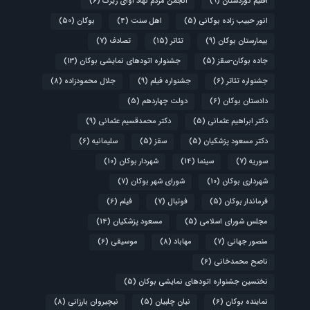
اقلیم کوردستان
(9)
انجمن مردم نهاد آوای زیرک
(6)
انور حبیب زاده بوکانی
(5)
اهل سنت
(4)
بوکان
(50)
بیمارستان بوکان
(9)
تئاتر
(15)
تصادف
(7)
جاده بوکان-سقز
(5)
جشنواره اتودهای نمایشی بوکان
(13)
جشنواره تئاتر
(6)
جشنواره فیلم
(9)
جلال محمودزاده
(8)
دادستان بوکان
(6)
دولت چهاردهم
(5)
دکتر ابراهیم عثمانی
(5)
دکتر محمدقسیم عثمانی
(9)
دکتر مسعود پزشکیان
(5)
سقز
(5)
سلیمانیه
(6)
سوریه
(7)
سینما
(14)
شهردار بوکان
(10)
شهرداری بوکان
(10)
شورای شهر بوکان
(7)
فرماندار بوکان
(5)
فوتبال
(7)
فیلم
(6)
مجلس شورای اسلامی
(5)
مسعود پزشکیان
(14)
منصور جهانی
(7)
مهاباد
(8)
موسیقی
(6)
ناصح محمدخانی
(6)
نختسین جشنواره اتودهای نمایشی بوکان
(5)
نماینده بوکان
(6)
نیان چلبیان
(5)
نیچیروان بارزانی
(8)