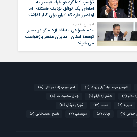
ترامپ ادعا کرد دو طرف «بسیار به
امضای یک توافق نزدیک هستند»، اما
او اصرار دارد که ایران برای کنار گذاشتن
برنامه‌های هسته‌ای خود گام‌های
ادریس عثمانی
بیشتری بردارد
عدم همراهی منطقه آزاد ماکو در مسیر
توسعه استان | مدیران مقصر بازخواست
می شوند
انجمن مردم نهاد آوای زیرک
(6)
انور حبیب زاده بوکانی
(5)
 تئاتر
(6)
جشنواره فیلم
(9)
جلال محمودزاده
(8)
سوریه
(7)
سینما
(14)
شهردار بوکان
(10)
 جهانی
(7)
مهاباد
(8)
موسیقی
(6)
ناصح محمدخانی
(6)