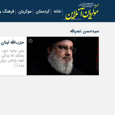
خانه
کردستان
موکریان
فرهنگ و 
سیدحسن نصرالله
حزب‌الله لبنان
متن بیانیه حزب ا
بجنگند که زندگی د
شود، پاداش بزرگی 
بنده […]