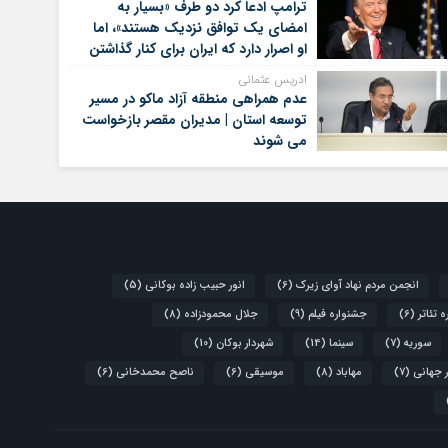
ترامپ ادعا کرد دو طرف «بسیار به
امضای یک توافق نزدیک هستند»، اما
او اصرار دارد که ایران برای کنار گذاشتن
برنامه‌های هسته‌ای خود گام‌های
ادریس عثمانی
بیشتری بردارد
عدم همراهی منطقه آزاد ماکو در مسیر
توسعه استان | مدیران مقصر بازخواست
می شوند
انجمن مردم نهاد آوای زیرک
(6)
انور حبیب زاده بوکانی
(5)
 تئاتر
(6)
جشنواره فیلم
(9)
جلال محمودزاده
(8)
سوریه
(7)
سینما
(14)
شهردار بوکان
(10)
 جهانی
(7)
مهاباد
(8)
موسیقی
(6)
ناصح محمدخانی
(6)