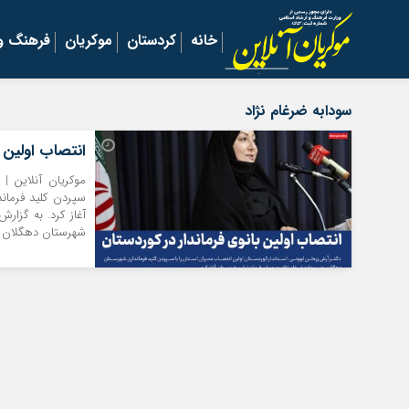
خانه
کردستان
موکریان
فرهنگ و 
سودابه ضرغام نژاد
انتصاب اولین ب
موکریان آنلاین | 
سپردن کلید فرماند
آغاز کرد. به گزار
شهرستان دهگلان (شنبه ۲۸ مهر) و در جریان مر