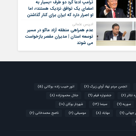
ترامپ ادعا کرد دو طرف «بسیار به
امضای یک توافق نزدیک هستند»، اما
او اصرار دارد که ایران برای کنار گذاشتن
برنامه‌های هسته‌ای خود گام‌های
ادریس عثمانی
بیشتری بردارد
عدم همراهی منطقه آزاد ماکو در مسیر
توسعه استان | مدیران مقصر بازخواست
می شوند
انجمن مردم نهاد آوای زیرک
(6)
انور حبیب زاده بوکانی
(5)
 تئاتر
(6)
جشنواره فیلم
(9)
جلال محمودزاده
(8)
سوریه
(7)
سینما
(14)
شهردار بوکان
(10)
 جهانی
(7)
مهاباد
(8)
موسیقی
(6)
ناصح محمدخانی
(6)