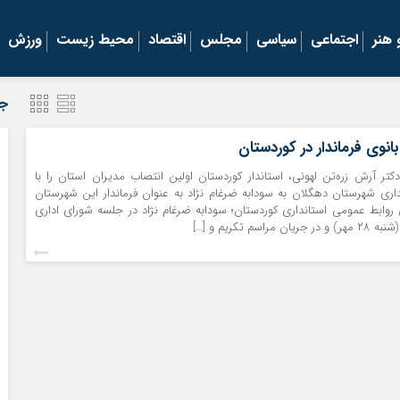
هنر
اجتماعی
سیاسی
مجلس
اقتصاد
محیط زیست
ورزش
جد
انوی فرماندار در کوردستان
دکتر آرش زره‌تن لهونی، استاندار کوردستان اولین انتصاب مدیران استان را با
اری شهرستان دهگلان به سودابه ضرغام نژاد به عنوان فرماندار این شهرستان
ش روابط عمومی استانداری کوردستان؛ سودابه ضرغام نژاد در جلسه شورای اداری
اسم تکریم و […]